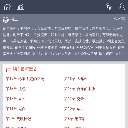
祸主
佚名
/著
祸主简介：史书鸿记，百载余前，有黑日裂空，破穹而过，终坠融厚土。后三值
癸卯。时天下汹汹，兵燹横流，妖邪並起。饿殍蔽野，哀鸿塞川，万里无鸡鸣之
声。有异域孤魂，惘然失情，投此天地。而后，灾殃临世。
祸主跟班
祸主全文免
费阅读
祸主全文阅读
祸主免费观看
祸主庙庙门对联怎么写
祸主百度百科
祸主
落网全文免费阅读
祸主脸
祸主脸是什么意思
祸主是什么意思
祸主虐恋
祸主脸
的正确解释
祸主笔趣阁无弹窗最新章节
祸主弥天大厦
祸主
最新章节
第17章 琢磨不定的立场
第16章 孟佩玖
第15章 抓包
第14章 合作的本质
第13章 妥协
第12章 交锋
第11章 见面
第10章 幕后
第9章 照顾日记
第8章 老东家