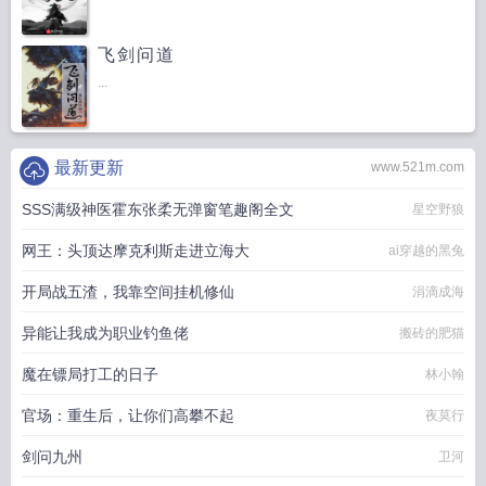
飞剑问道
...
最新更新
www.521m.com
SSS满级神医霍东张柔无弹窗笔趣阁全文
星空野狼
网王：头顶达摩克利斯走进立海大
ai穿越的黑兔
开局战五渣，我靠空间挂机修仙
涓滴成海
异能让我成为职业钓鱼佬
搬砖的肥猫
魔在镖局打工的日子
林小翰
官场：重生后，让你们高攀不起
夜莫行
剑问九州
卫河