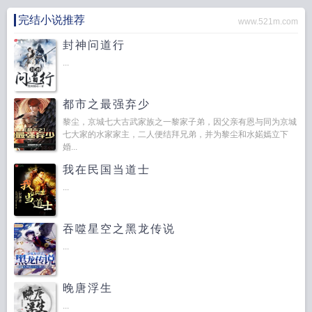
完结小说推荐
www.521m.com
封神问道行
...
都市之最强弃少
黎尘，京城七大古武家族之一黎家子弟，因父亲有恩与同为京城
七大家的水家家主，二人便结拜兄弟，并为黎尘和水婼嫣立下
婚...
我在民国当道士
...
吞噬星空之黑龙传说
...
晚唐浮生
...