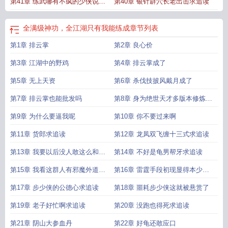
第41章 练武哪有不疯的少侠说疯
第40章 银针辟穴长老出击求追读
就疯
全满级神功，全江湖只有我能练成
章节列表
第1章 排云掌
第2章 良心价
第3章 江湖中的野鸡
第4章 排云掌成了
第5章 无上天资
第6章 杀伐技披风戴月成了
第7章 排云掌也能批发吗
第8章 身为绝世天才多版本修炼很
正常
第9章 为什么要逼我呢
第10章 你不要过来啊
第11章 货郎求追读
第12章 龙凤双飞缠十三式求追读
第13章 我要以后没人敢这么和我
第14章 不好是龟男帮牙求追读
说话求追读
第15章 我看这群人有邪魔外道之
第16章 雷霆手段初现显得本少侠
姿
跟反派一样
第17章 步少侠的公德心求追读
第18章 噩耗步少侠这就被悬赏了
第19章 老子好忙啊求追读
第20章 没跑也得死求追读
第21章 阴山大参血丹
第22章 好龟还敢应口