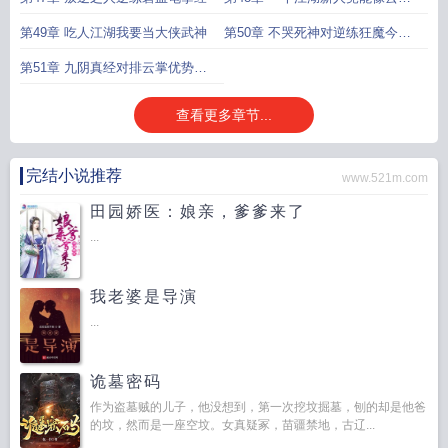
雨又像风
第49章 吃人江湖我要当大侠武神
第50章 不哭死神对逆练狂魔今日
既分高下也分大小
第51章 九阴真经对排云掌优势在
我求追读
查看更多章节...
完结小说推荐
www.521m.com
田园娇医：娘亲，爹爹来了
...
我老婆是导演
...
诡墓密码
作为盗墓贼的儿子，他没想到，第一次挖坟掘墓，刨的却是他爸
的坟，然而是一座空坟。女真疑冢，苗疆禁地，古辽...