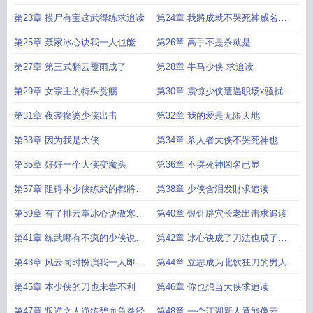
第23章 摸尸有宝这武得练求追读
第24章 我將成就不哭死神威名求
追读
第25章 聂家冰心诀我一人也能风
第26章 高手不是杀就是
云合体
第27章 第三式翻云覆雨成了
第28章 牛马少侠 求追读
第29章 女宗主的特殊赏赐
第30章 震惊少侠遭遇职场x骚扰就
是要干牙
第31章 夜袭癲婆少侠出击
第32章 我的爱是无限天地
第33章 因为我是大侠
第34章 杀人者大侠不哭死神也
第35章 好好一个大侠变魔头
第36章 不哭死神凶名已显
第37章 阻碍本少侠练武的都將毁
第38章 少侠含泪发財求追读
灭求追读
第39章 有了排云掌冰心诀傲寒六
第40章 银针辟穴长老出击求追读
诀全有了求追读
第41章 练武哪有不疯的少侠说疯
第42章 冰心诀成了刀法也成了都
就疯
成了求追读
第43章 风云同时扮演我一人即是
第44章 立志成为北饮狂刀的男人
风云求追读
第45章 本少侠的刀也未尝不利
第46章 你也想当大侠求追读
第47章 叛逆之人逆练碧血龟拳经
第48章 一个江湖新人竟能像云像