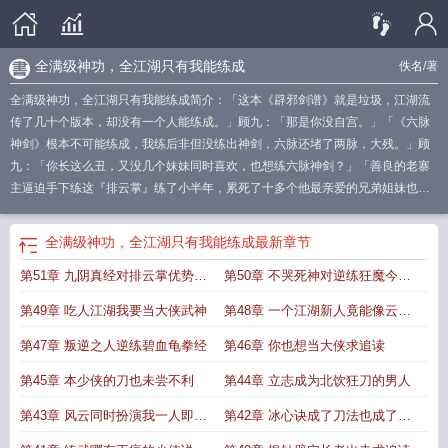
全满级神功，全江湖只有我能练成
佚名
/著
全满级神功，全江湖只有我能练成简介：「这本《辟邪剑谱》就是垃圾，江湖流
传了几十个版本，却没有一个人能练成。」顾九：「那是你没自宫。」「《六脉
神剑》根本不可能练成，我练后非但没练出神剑，六脉还堵了两脉，大残。」顾
九：「你长这么丑，又没几个妹妹同时喜欢，也想练六脉神剑？」「善良的老寨
主逼迫手下练这『排云掌』练了小半年，累死了十多个他最亲爱的兄弟姐妹也毫
无进展，假货，假货！」顾九：「没有泡麵头不说，也不找个瀑布，这还想排
云？」「赵城主的
全满级神功全江湖只有我能练成
满级神功系统萧无极
神功满
全满级神功，全江湖只有我能练成
最新章节
级后杀穿江湖
满级神功类
武侠满级神功开始无敌的
满级神功短剧全集
满级神
第51章 九阴真经对排云掌优势在
第50章 不哭死神对逆练狂魔今日
功满级神功和天赋免费
开局满级神功我江湖无敌
满级神功无限升级
武侠满级神
功和天赋epub
我求追读
既分高下也分大小
第49章 吃人江湖我要当大侠武神
第48章 一个江湖新人竟能像云像
雨又像风
第47章 叛逆之人逆练碧血龟拳经
第46章 你也想当大侠求追读
第45章 本少侠的刀也未尝不利
第44章 立志成为北饮狂刀的男人
第43章 风云同时扮演我一人即是
第42章 冰心诀成了刀法也成了都
风云求追读
成了求追读