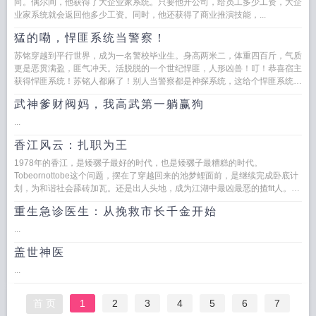
向。偶尔间，他获得了大企业家系统。只要他开公司，给员工多少工资，大企
业家系统就会返回他多少工资。同时，他还获得了商业推演技能，...
猛的嘞，悍匪系统当警察！
苏铭穿越到平行世界，成为一名警校毕业生。身高两米二，体重四百斤，气质
更是恶贯满盈，匪气冲天。活脱脱的一个世纪悍匪，人形凶兽！叮！恭喜宿主
获得悍匪系统！苏铭人都麻了！别人当警察都是神探系统，这给个悍匪系统还
玩个6啊？叮叮叮！...
武神爹财阀妈，我高武第一躺赢狗
...
香江风云：扎职为王
1978年的香江，是矮骡子最好的时代，也是矮骡子最糟糕的时代。
Tobeornottobe这个问题，摆在了穿越回来的池梦鲤面前，是继续完成卧底计
划，为和谐社会舔砖加瓦。还是出人头地，成为江湖中最凶最恶的揸fit人。这
对...
重生急诊医生：从挽救市长千金开始
...
盖世神医
...
首 页
1
2
3
4
5
6
7