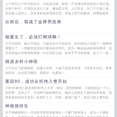
上个世纪八十年代的东北，尤其是冰城，那是一片充满传奇色彩的江湖之地。
在那个时代，可谓是水浅王八多，遍地是大哥。人们常说，出门宁可撞上鬼，
也别碰上这些人。这里有鲜血挥洒的壮烈，有道义坚守的豪情，有阴险狡诈的
权谋，有刀枪相向的冷酷。...
出狱后，我成了金牌男技师
...
都重生了，必须打网球啊！
万万没想到，被公司优化，又被女友分手的孟浩，因为和别人切磋了一场网球
赛重生了，一觉醒来发现自己重回高中时代。因为一颗绿油油的神奇网球，孟
浩竟然能以传奇视角体验一次次冠军之旅。原本平平无奇的他，走上了一条截
然不同的...
桃源乡村小神医
小子白云飞英雄救美，却遭人所害，大难不死必有后福，习得逆天功法，掌神
奇医术，从此逆天崛起，恩要还，仇要报！...
重回80，成功从拒绝入赘开始
1983年秦淮仁跟弟弟同时考上大学，然后，贫穷的家庭，只能负担起一个人
的学费，无奈之下，兄弟两只能抓阄决定，输的人则答应入赘到徐美玲家，顶
替徐美玲的前夫成为一名煤矿工人，结果，秦淮仁输了，最后只能入赘到徐
美…...
神级插班生
关于神级插班生一代仙界丹师意外附身在一个豪门纨绔身上，成为一个插班