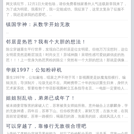
网文填坑节，12月1日大佬包场，请你免费看独家番外人气连载新章我来了，
为了成为明星。我看到了，我一定能成功。我征算了，这里太复杂了征服不
了，我还是谈我的恋爱吧。...
镇国学神：从数学开始无敌
...
邻居是热芭？我有个大胆的想法！
陈尘穿越重生平行世界，发现自己的邻居是位女明星。但他万万没想到，这位
女明星竟然是断层顶流！时尚女王！异域神颜！呆萌性感可爱妩媚俏皮的热
芭！！！上一世身为热芭男粉的陈尘！突然有一个大胆的想法！那就是偶像，
我有...
华娱1997：公知粉碎机
重生1997年，公知遍地，唱衰之声不绝于耳！影视圈更是妖魔鬼怪横行。编
辑演员，导演制片，垃圾无处不在。周树携带二十年的知识重生归来，身怀大
艺术家系统，誓要给整个华语影视圈树立五条指导名言。一电影一定要给人
看。二...
姐姐别乱动，弟弟已成年了！
被未婚妻背叛害的家破人亡，苏寒被美女师姐所救。意外融合上古麒麟身，学
的无敌神通，四年后，苏寒下山。任你权势通天，家财万贯，古族大佬，在我
面前皆是蝼蚁。苏寒一路横扫，喝最烈的酒，泡最美的妞，成就风流人生！苏
寒将校花挡在身后师姐，请...
可以穿越了，靠修行无敌很合理吧
上帝给了李默白穿越异界的能力，却忘了给他配金手指，没关系，背靠一个世