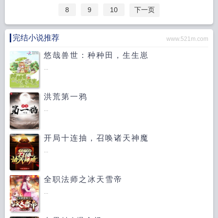
8
9
10
下一页
完结小说推荐
www.521m.com
悠哉兽世：种种田，生生崽
...
洪荒第一鸦
...
开局十连抽，召唤诸天神魔
...
全职法师之冰天雪帝
...