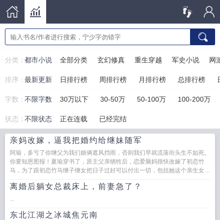
分类：
都市小说
全部分类
玄幻修真
重生穿越
军史小说
网
排序：
最新更新
日排行榜
周排行榜
月排行榜
总排行榜
字数：
不限字数
30万以下
30-50万
50-100万
100-200万
状态：
不限状态
正在连载
已经完结
亲妈改嫁，逼我把婚约给继妹随军
阿瑜，多亏了你继父为我们娘俩遮风挡雨，否则我们早就流落街头生不如死。
你要知恩图报！夏瑜穿书了，原主父亲牺牲后，恋爱脑妈很快改嫁了初恋竹
马，为了跟初恋竹马继子继女把日子过好可以付出一切，包括她这个亲生女
儿。...
离婚后躺女总裁床上，前妻急了？
...
东北江湖之冰城焦元南