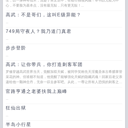
生，以一身神奇仙术，混迹于美女丛中，在都市独领风骚！本书以无耻为中
心，不要脸为基本点，没有最无耻，只有更无耻！...
高武：不是哥们，这叫E级异能？
...
749局守夜人？我乃道门真君
...
步步登阶
...
高武：让你带兵，你打造刺客军团
罗修穿越高武世界当天，觉醒加双天赋，被同学笑称先天淫魔圣体古希腊掌管
采花的神。但谁都不知道，他觉醒了能够强化天赋的隐藏武魂！回家后老父亲
递给他一颗神念丹，无奈一叹去参军吧。从此，一尊让所有人恐惧的刺客之王
诞生了，一支让...
官路亨通之老婆扶我上巅峰
...
狂仙出狱
...
半岛小行星