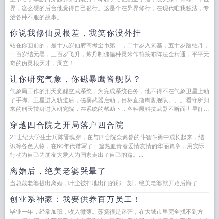
界，这么硬的后台他觉得自己很行。这是个在异界修行，在现代唯我独法，专
治各种不服的故事。...
你说我修仙灵根差，我笑你没外挂
站在你面前的，是十八岁仙府高考全市第一，二十岁入筑基，五十岁踏结丹，
一百岁结元婴，三百岁飞升，炼丹制傀儡种灵米作符箓布阵法全精通，平平无
奇的伪灵根天才，周立！...
让你研究气象，你磁暴鹰酱舰队？
气象局工作的刑天觉醒空武系统，为完成系统任务，他不得不在气象卫星上动
了手脚。卫星进入轨道后，磁暴武器启动，目标直指鹰酱舰队。。。看守所归
来的刑天转身进入研究院，在系统的帮助下，各种黑科技武器不断面世星群轨
道防御基阵强势...
穿越四合院之开局落户四合院
21世纪大学生士兵陈晋魂穿，在与四合院众禽兽的斗智斗勇中成长起来，结
识等各色人物，在60年代谱写了一篇热血青春爱情友情的华丽篇章，用实际
行动为自己为朋友为爱人为国家走出了自己的路。...
离婚后，绝美老婆哭晕了
当总裁老婆提出离婚，叶尘被扫地出门的那一刻，绝美老婆就开始后悔了...
创业系神豪：我要供养百万员工！
毕业一年，经常加班，收入微薄。苏扬很是迷茫，在大城市里完全找不到方