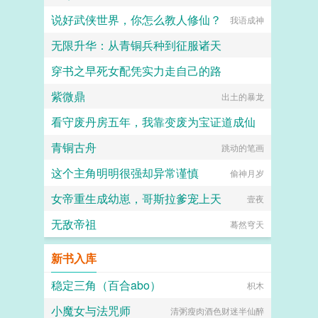
说好武侠世界，你怎么教人修仙？
我语成神
无限升华：从青铜兵种到征服诸天
穿书之早死女配凭实力走自己的路
桃山的布兰文
紫微鼎
开心快乐的榆桑
出土的暴龙
看守废丹房五年，我靠变废为宝证道成仙
青铜古舟
跳动的笔画
雪花舞
这个主角明明很强却异常谨慎
偷神月岁
女帝重生成幼崽，哥斯拉爹宠上天
壹夜
无敌帝祖
蓦然穹天
新书入库
稳定三角（百合abo）
枳木
小魔女与法咒师
清粥瘦肉酒色财迷半仙醉