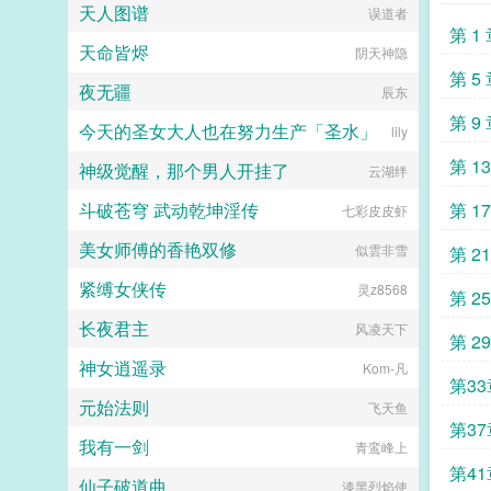
天人图谱
误道者
第 1
天命皆烬
阴天神隐
第 5
夜无疆
辰东
第 9
今天的圣女大人也在努力生产「圣水」
lily
第 1
神级觉醒，那个男人开挂了
云湖绊
斗破苍穹 武动乾坤淫传
第 1
七彩皮皮虾
美女师傅的香艳双修
似雲非雪
第 2
紧缚女侠传
灵z8568
求追
第 2
长夜君主
风凌天下
百姓
第 2
神女逍遥录
Kom-凡
追读
第3
元始法则
飞天鱼
第3
我有一剑
青鸾峰上
法宝
第41
仙子破道曲
漆黑烈焰使