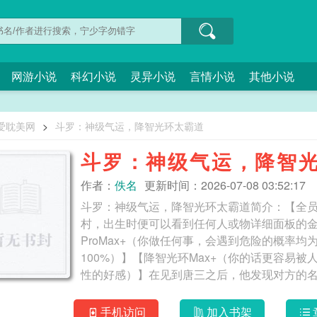
网游小说
科幻小说
灵异小说
言情小说
其他小说
爱耽美网
>
斗罗：神级气运，降智光环太霸道
斗罗：神级气运，降智
作者：
佚名
更新时间：2026-07-08 03:52:17
斗罗：神级气运，降智光环太霸道简介：【全
村，出生时便可以看到任何人或物详细面板的金手
ProMax+（你做任何事，会遇到危险的概率
100%）】【降智光环Max+（你的话更容易被
性的好感）】在见到唐三之后，他发现对方的名字后面
运，降智光环太霸道
手机访问
加入书架