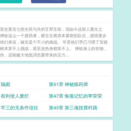
著里史莱克七怪生死与共的互帮互助，现如今这群人重生之
了傅钦这么一个搅局者，硬生生將原本紧密的队伍，搅得逐步
他们来说，確实是个不小的挑战。 毕竟他们早已习惯了安稳
根本算不上挑战，甚至连热身都算不上。 傅钦身上的衣物，
，还能极大地抵消负重带来的压力...
 隔阂
第51章 神秘炼药师
章 权利使人糜烂
第47章 恢復记忆的寧荣荣
章 牢三的无条件信任
第43章 第三魂技撑杆跳