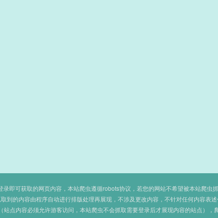
即可获取的网页内容，本站爬虫遵循robots协议，若您的网站不希望被本站爬虫抓取，可
抓取到的内容由程序自动进行排版处理再展现，不涉及更改内容，不针对任何内容表述
（站点内容必须允许游客访问，本站爬虫不会抓取需要登录后才展现内容的站点），