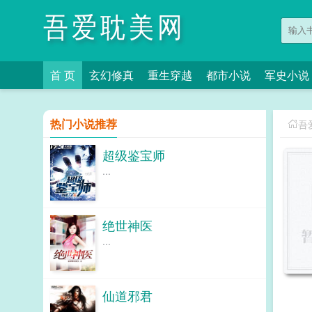
吾爱耽美网
首 页
玄幻修真
重生穿越
都市小说
军史小说
热门小说推荐
吾
超级鉴宝师
...
绝世神医
...
仙道邪君
...