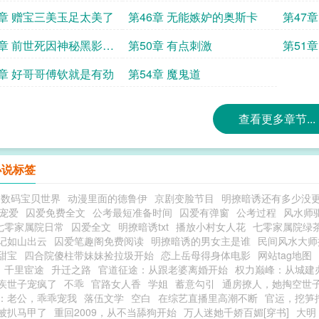
5章 赠宝三美玉足太美了
第46章 无能嫉妒的奥斯卡
第47
9章 前世死因神秘黑影的
第50章 有点刺激
第51
3章 好哥哥傅钦就是有劲
第54章 魔鬼道
查看更多章节...
小说标签
到数码宝贝世界
动漫里面的德鲁伊
京剧变脸节目
明撩暗诱还有多少没
s宠爱
囚爱免费全文
公考最短准备时间
囚爱有弹窗
公考过程
风水师
七零家属院日常
囚爱全文
明撩暗诱txt
播放小村女人花
七零家属院绿
记如山出云
囚爱笔趣阁免费阅读
明撩暗诱的男女主是谁
民间风水大师
甜宝
四合院傻柱带妹妹捡拉圾开始
恋上岳母得身体电影
网站tag地图
千里宦途
升迁之路
官道征途：从跟老婆离婚开始
权力巅峰：从城建
疾世子宠疯了
不乖
官路女人香
学姐
蓄意勾引
通房撩人，她掏空世
：老公，乖乖宠我
落伍文学
空白
在综艺直播里高潮不断
官运，挖笋
被扒马甲了
重回2009，从不当舔狗开始
万人迷她千娇百媚[穿书]
大明