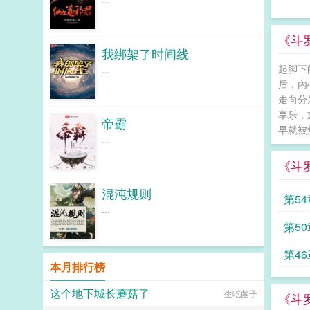
《斗
我绑架了时间线
起脚下
...
后，內
走向分
享乐，
帝霸
早就被
...
《斗
混沌规则
第5
...
第5
第4
本月排行榜
这个地下城长蘑菇了
生吃菌子
《斗