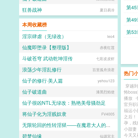
第4
狂兽战神
夏日易冷
第4
本周收藏榜
夺舍
第5
淫宗肆虐（无绿改）
leo4
仙魔即堕录【整理版】
赤夜红莲
斗破苍穹 武动乾坤淫传
七彩皮皮虾
浪荡少年淫乱修行
百里孤舟浪君
热门
仙子的修行·美人篇
yehou123
穿越
仙子破道曲
怖bos
漆黑烈焰使
播放
仙子很凶NTL无绿改：熟艳美母骚劲足
官升职
福运小
将仙子化为淫贱奴隶
FV4005
羽溺田
之后！
孕，残
无限轮回的性转淫狱——在魔君大人的调教下成为温婉可人的小妻子吧！
小甜妻
今天又
碧梦仙缘
逝者夜卫
仙源宮主