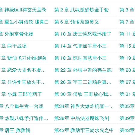
 章 神级buff得玄天宝录
第 2 章 武魂觉醒炼金手套
第 3
 章 重生小舞傅钦 腿真白
第 6 章 领悟茶道奥义
第 7 
 章 外附掌骨化物
第 10 章 唐三愤怒魂环废了
第 11
劲
3 章 两个战场
第 14 章 气喘如牛唐小三
第 15
竹清
7 章 斩仙飞刀化物御物
第 18 章 惊世智慧唐小三
第 19
1 章 恋爱大陆名不虚传
第 22 章 外强中乾的弗兰德
第 23
读
5 章 只许州官放火不许
第 26 章 牢三二进鸡栏舞姐
第 27
点灯哈基舞不愧是你求
太主动b一￣▽￣d
善其身
9 章 小舞 三郎吃药了
第 30 章 傅钦 三哥放心我会
第 31
照顾好嫂子的
亡的寧
3章 八个重生者一台戏
第34章 神界大爆炸机智一批
第35
霍雨浩
荣霸气
7章 炼製八蛛矛打造伴身
第38章 中品法器魔蛛飞剑
第39
章 唐三 救救我
第42章 救助牢三於水火之中
第43