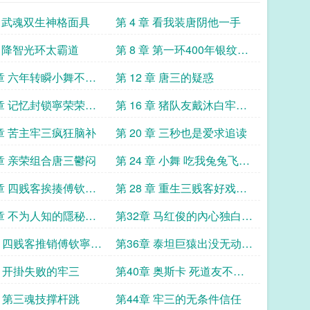
 章 武魂双生神格面具
第 4 章 看我装唐阴他一手
章 降智光环太霸道
第 8 章 第一环400年银纹石
蝎
 章 六年转瞬小舞不对
第 12 章 唐三的疑惑
 章 记忆封锁寧荣荣朱
第 16 章 猪队友戴沐白牢三
人设崩了
 章 苦主牢三疯狂脑补
第 20 章 三秒也是爱求追读
 章 亲荣组合唐三鬱闷
第 24 章 小舞 吃我兔兔飞踢
求追读
 章 四贱客挨揍傅钦独
第 28 章 重生三贱客好戏即
將登场
 章 不为人知的隱秘早
第32章 马红俊的內心独白神
荣荣和朱竹清
界的黑暗面
章 四贱客推销傅钦寧荣
第36章 泰坦巨猿出没无动於
护夫
衷的四贱客
章 开掛失败的牢三
第40章 奥斯卡 死道友不死
贫道
章 第三魂技撑杆跳
第44章 牢三的无条件信任