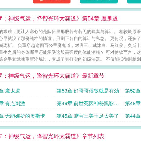
罗：神级气运，降智光环太霸道》第54章 魔鬼道
的艰难，更让人寒心的是队伍里那股若有若无的疏离与算计。 相较於原
心早就没了那份纯粹的情谊，只剩下各自的算计与私慾。 更何况，还多
崩离析。 负重穿越这四百公里魔鬼道，对唐三、戴沐白、马红俊、奥斯卡
重生之后的身体哪里还能承受这般高强度的体能消耗？ 可对傅钦而言，这
炼金手套武魂重新淬炼过，变成了实打实的初级法器。 不仅能抵御荆棘划伤
罗：神级气运，降智光环太霸道》最新章节
4章 魔鬼道
第53章 好哥哥傅钦就是有劲
第52章
0章 有点刺激
第49章 前世死因神秘黑影的
第48
夺舍
6章 无能嫉妒的奥斯卡
第45章 赠宝三美玉足太美了
第44
罗：神级气运，降智光环太霸道》章节列表