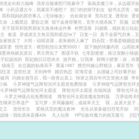
绝境走向权力巅峰
清穿后被康熙巧取豪夺了
装疯卖傻三年，从边疆开
峰
小药店通古今，我暴富不难吧？
前门村的留守妇女
秘书太厉害，倾
我和我妈的那些事儿（无绿修改）
合欢御女录
荒岛狂龙
透骨欢
爱
王命
上瘾禁忌
爱欲之潮
假千金身世曝光，玄学大佬杀疯了
臣服
议
关于我哥和我男朋友互换身体这件事
村野流香
闪婚夜，残疾老公站起
剑主
春漾
穿成虐文主角后我和霸总he了
日复一日
真千金霸气归来，
全家致富了
大明：诏狱讲课，老朱偷听人麻了
四合院：带着娄晓娥提
成富婆
悟性逆天：模型机悟出龙警3000！
脱下她的情趣内衣
山雨欲
我委身病娇反派后，男主黑化了
图谋不轨
七零甜蜜蜜，糙汉宠翻小辣媳
太子妃超凶的
医妃她日日想休夫
放开她，让我来
财阀小娇妻：叔，你
镇南王
女总裁的贴身高手
重返1987
携空间嫁山野糙汉，暴富荒年
国狂龙
盖世狂龙
天剑神帝
婚后热恋
宦海官途：从撞破上司好事开始
之破局
闪婚女领导后，我一路青云直上
快穿之我在年代文里抱大腿
帝
癫小疯
斗罗神级气运降智光环太霸道免费阅读
斗罗神级气运降智光环
斗罗神级气运降智光环太霸道
降智光环太霸道 在线阅读
降智光环太
阁
斗罗之神级点化免费阅读
降智光环太霸道魔改加料版
万界临终关
在继承万界遗产
宝可梦：开局藤藤蛇，成就草天王
我，反派大皇子
之王
道悟长生
霍格沃茨的魔法食神
长生从装备破旧符笔开始
同
战锤：我给原体直播40k
凡人仙骨
HP论敌对魔力的相互吸引
[综