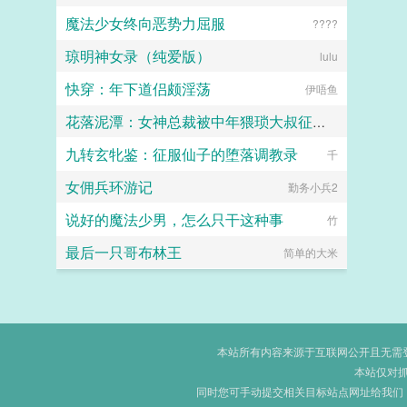
魔法少女终向恶势力屈服
????
琼明神女录（纯爱版）
lulu
快穿：年下道侣颇淫荡
伊唔鱼
花落泥潭：女神总裁被中年猥琐大叔征服沦为母狗孕妻
九转玄牝鉴：征服仙子的堕落调教录
暖海
千
女佣兵环游记
勤务小兵2
说好的魔法少男，怎么只干这种事
竹
最后一只哥布林王
简单的大米
本站所有内容来源于互联网公开且无需登录
本站仅对
同时您可手动提交相关目标站点网址给我们