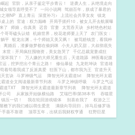
始崛起
官阶，从亲子鉴定平步青云！
逆袭人生，从绝境走向
城女领导直呼受不了
一问小说网
驾崩百年，朕成了暴君的
欲之潮NP
直上青云
深度补习>
上流社会共享女友
镇龙
事桌上的
官途：权力巅峰
开局手搓歼10，被女儿开去航展曝
来了
师娘，你真美
迟音
官妻
太荒吞天诀
乡村绝色村姑
五个哥哥磕头认错
机娘世界，校花老师要上天了
农门医女：
前躺平
蛟龙出渊，十个师姐又美又飒！
被骂赔钱货，看我种
来
离婚后，渣爹做梦都在偷妈咪
小夫人奶又甜，大叔彻底失
末世：开局疯狂囤物资，美女急哭了
千亿总裁宠妻成狂
要宠坏我了！
万人嫌的大师兄重生后，天道跪舔
神医毒妃腹
官运，挖笋挖出个青云之路！
修仙暴徒
九龙乾坤诀
官道雄
苟着苟着我成了反派真爱
狂医下山，都市我为王
官道升天
剑天玄诀
斗罗神级气运
降智光环太霸道txt
降智光环太霸
太霸道全文阅读最新章节列表
斗罗之神级呼吸
斗罗之气运
霸道TXT
降智光环太霸道最新章节列表
降智光环太霸道
怀公司
从家族开始纵横仙路
艾瑞巴蒂i第38本书
吞噬星
，镇压一切！
我在轮回游戏锻体
别喜欢我了
权游之三
屋檐下的我们难以萌生爱意
满级向导回归，掉马后修罗场
]千手葵不靠谱
顶罪五年，出狱后我财权亨通
狂野巨星