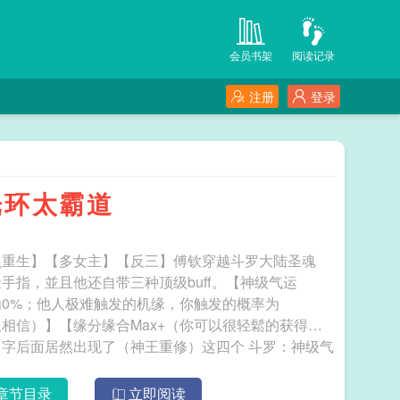
会员书架
阅读记录
注册
登录
光环太霸道
员重生】【多女主】【反三】傅钦穿越斗罗大陆圣魂
指，並且他还自带三种顶级buff。【神级气运
均为0%；他人极难触发的机缘，你触发的概率为
人相信）】【缘分缘合Max+（你可以很轻鬆的获得异
居然出现了（神王重修）这四个 斗罗：神级气
章节目录
立即阅读