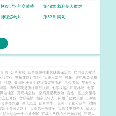
章 恢復记忆的寧荣荣
第48章 权利使人糜烂
章 神秘炼药师
第52章 隔阂
更新的
公考考啥
四合院傻柱带妹妹去保定的
病弱美人被恐
驱邪过程
主角穿越到数码宝贝第三部的
村花小妮电视剧免费
茶
村花小妮短剧全集免费观看完整版村
考公考试
英专生女
揭秘
四合院我是傻柱亲哥往昔
七零福运小团宠林晓
七零
网站地图
开局揭皇榜，皇后竟是我亲娘
官途，搭上女领导
办主任开始
官梯险情
相亲认错人，闪婚千亿女总裁
二嫁好
子金库要跑路
深入浅出
仙帝重生，我有一个紫云葫芦
财阀
挖出个青云之路！
大秦第一熊孩子
我靠读书成圣人
薄太太
：我只想做一个小县令啊
官场：从读心术开始崛起
逆袭人