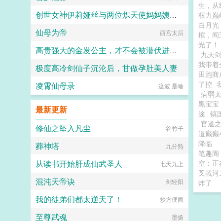
生，从
创世女神伊莉娅丝与两位炽天使妈妈姨妈一起输给勇者的肉棒，神国沦陷成为新神王的永世肉便器
权力巅
白月光
仙母为帝
愛と税のために
西宫太后
棺，阎
光了！
高贵强大的金发公主，才不会被潜伏进来的区区邪教徒，催眠调教后堕落成人格排泄雌媚牝妻呢！
九天
我带着
极度高冷剑仙子沉沦后，甘做孕肚美人妻
风羽飘零
田跑商
了控
凌霄仙母录
这波·是啥
于穹之下
病弱
黑宝宝
最新更新
途
镇
官道
修仙之坠入凡尘
谷竹子
道癫
降临
葬神塔
九分熟
笔趣
从读书开始肝成仙武圣人
空：正
七天九上
叉戟河
混沌天帝诀
剑轻阳
炸了
我的徒弟们都太逆天了！
炒方便面
至尊武魂
墨扬