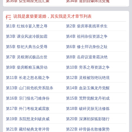
第35章 众生响应光点汇聚
第34章 道韵自爆阵法焚魔
说我是废柴要退婚，其实我是天才
章节列表
第1章 红烛冷宴入赘之辱
第2章 柴房寒夜残草求生
第3章 课业风波冷眼如霜
第4章 祖祠杂役资源之争
第5章 祭祀大典当众受辱
第6章 修士拜访身份之耻
第7章 灵根测试极品出世
第8章 岳府议退青霜决绝
第9章 柴房断粮玉佩异动
第10章 旁系之辱资源之争
第11章 长老之怒名额之争
第12章 灵根被毁绝玩绝境
第13章 山门前危机旁系阻杀
第14章 血染玉佩龙丹觉醒
第16章 宗门报名刁难身份
第15章 荒野觉醒龙丹初成
第17章 外门考核龙威震敌
第18章 破碎灵脉无法修炼
第19章 东院怒龙剑破炎威
第20章 深渊初探狐影随行
第21章 藏经秘典龙脊淬骨
第22章 碎骨扬名散修聚势