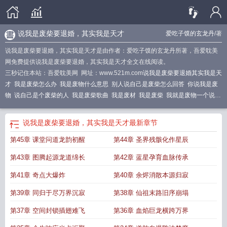
说我是废柴要退婚，其实我是天才
爱吃子馍的玄龙丹
/著
说我是废柴要退婚，其实我是天才是由作者：爱吃子馍的玄龙丹所著，吾爱耽美
网免费提供说我是废柴要退婚，其实我是天才全文在线阅读。
三秒记住本站：吾爱耽美网 网址：www.521m.com
说我是废柴要退婚其实我是天
才
我是废柴怎么办
我是废物什么意思
别人说自己是废柴怎么回答
你说我是废
物
说自己是个废柴的人
我是废柴歌曲
我是废材
我是废柴
我就是废物一个说
说
我是个废柴搞笑幽默句子
我是废柴下拉式
别人说我是废柴
说你是废物
其实
我是天才
我是废柴是什么意思
我是废柴网
我说你是废物
我就是个废材
我是废
说我是废柴要退婚，其实我是天才
最新章节
柴结局
说我是废物是什么意思
我是废柴照样吊打
她说我是废物
我是废物是什
第45章 课堂问道龙韵初醒
第44章 圣界残骸化作星辰
么意思
我就是废柴
我就是个废物的说说
说我是废物
说我是废柴要退婚
我是废
柴百科
我是废柴女主是谁
第43章 图腾起源龙道绵长
第42章 蓝星孕育血脉传承
第41章 奇点大爆炸
第40章 余烬消散本源归寂
第39章 同归于尽万界沉寂
第38章 仙祖末路旧序崩塌
第37章 空间封锁插翅难飞
第36章 血焰巨龙横跨万界