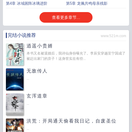
第4章 冰域困阵冰璃进阶
第5章 龙佩共鸣母亲残影
查看更多章节...
完结小说推荐
www.521m.com
逍遥小贵婿
本书又名被退婚后，我诗仙身份曝光了。李辰安穿越至宁国成了
被赶出家门的弃子！这身世实在有些...
无敌传人
...
玄浑道章
...
洪荒：开局通天偷看我日记，自废圣位
...