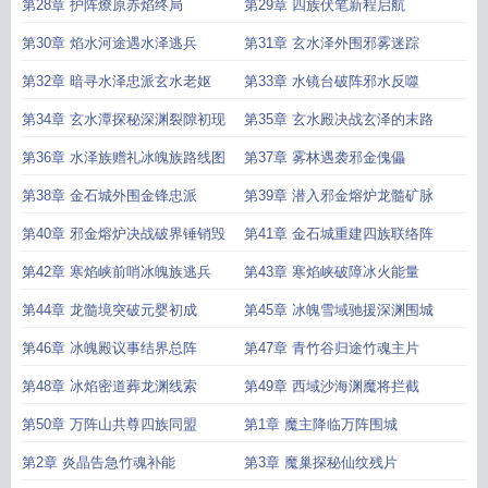
第28章 护阵燎原赤焰终局
第29章 四族伏笔新程启航
第30章 焰水河途遇水泽逃兵
第31章 玄水泽外围邪雾迷踪
第32章 暗寻水泽忠派玄水老妪
第33章 水镜台破阵邪水反噬
第34章 玄水潭探秘深渊裂隙初现
第35章 玄水殿决战玄泽的末路
第36章 水泽族赠礼冰魄族路线图
第37章 雾林遇袭邪金傀儡
第38章 金石城外围金锋忠派
第39章 潜入邪金熔炉龙髓矿脉
第40章 邪金熔炉决战破界锤销毁
第41章 金石城重建四族联络阵
第42章 寒焰峡前哨冰魄族逃兵
第43章 寒焰峡破障冰火能量
第44章 龙髓境突破元婴初成
第45章 冰魄雪域驰援深渊围城
第46章 冰魄殿议事结界总阵
第47章 青竹谷归途竹魂主片
第48章 冰焰密道葬龙渊线索
第49章 西域沙海渊魔将拦截
第50章 万阵山共尊四族同盟
第1章 魔主降临万阵围城
第2章 炎晶告急竹魂补能
第3章 魔巢探秘仙纹残片