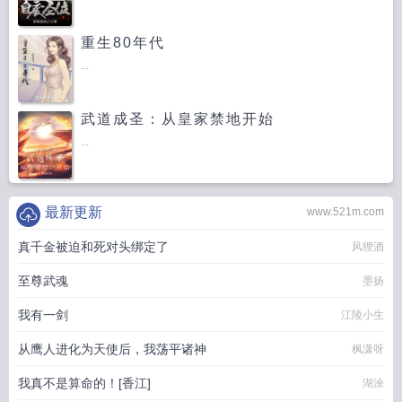
重生80年代
...
武道成圣：从皇家禁地开始
...
最新更新
www.521m.com
真千金被迫和死对头绑定了
风狸酒
至尊武魂
墨扬
我有一剑
江陵小生
从鹰人进化为天使后，我荡平诸神
枫潇呀
我真不是算命的！[香江]
湖涂