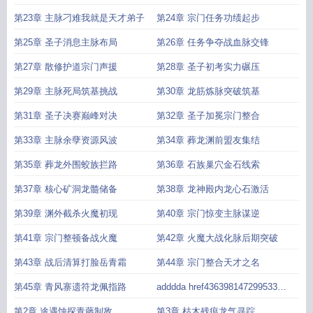
第23章 主脉刁难我就是天才弟子
第24章 宗门任务功绩起步
第25章 圣子消息主脉布局
第26章 任务争夺战血脉交锋
第27章 散修护道宗门声援
第28章 圣子初考实力碾压
第29章 主脉死局筑基挑战
第30章 龙筋炼脉突破筑基
第31章 圣子决赛巅峰对决
第32章 圣子加冕宗门整合
第33章 主脉余孽资源风波
第34章 葬龙渊前盟友集结
第35章 葬龙外围蛟族拦路
第36章 石族巢穴金石线索
第37章 核心矿洞龙髓储备
第38章 龙神殿内龙心石激活
第39章 渊外截杀火魔初现
第40章 宗门惊变主脉谋逆
第41章 宗门整顿备战火魔
第42章 火魔大战化脉后期突破
第43章 战后清算打脸岳青霜
第44章 宗门整合天才之名
第45章 青风寨遗符龙佩指路
adddda href436398147299533
html第1章 镇海防务临别嘱托
第2章 途遇蚀探青藤制敌
第3章 枯木残痕龙气寻踪