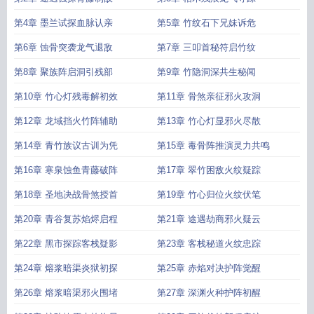
第4章 墨兰试探血脉认亲
第5章 竹纹石下兄妹诉危
第6章 蚀骨突袭龙气退敌
第7章 三叩首秘符启竹纹
第8章 聚族阵启洞引残部
第9章 竹隐洞深共生秘闻
第10章 竹心灯残毒解初效
第11章 骨煞亲征邪火攻洞
第12章 龙域挡火竹阵辅助
第13章 竹心灯显邪火尽散
第14章 青竹族议古训为凭
第15章 毒骨阵推演灵力共鸣
第16章 寒泉蚀鱼青藤破阵
第17章 翠竹困敌火纹疑踪
第18章 圣地决战骨煞授首
第19章 竹心归位火纹伏笔
第20章 青谷复苏焰烬启程
第21章 途遇劫商邪火疑云
第22章 黑市探踪客栈疑影
第23章 客栈秘道火纹忠踪
第24章 熔浆暗渠炎狱初探
第25章 赤焰对决护阵觉醒
第26章 熔浆暗渠邪火围堵
第27章 深渊火种护阵初醒