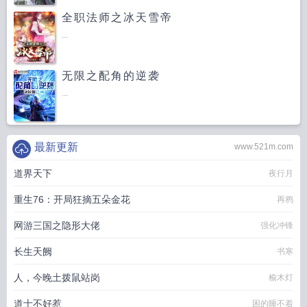
全职法师之冰天雪帝
...
无限之配角的逆袭
...
最新更新
www.521m.com
道界天下
夜行月
重生76：开局狂摘五朵金花
再鸦
网游三国之隐形大佬
强化冲锋
长生天阙
书寒
人，今晚土拨鼠站岗
榆木灯
道士不好惹
困的睡不着