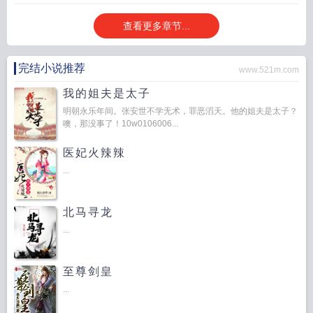
子
放厅里不忘初心祁厅长
查看更多章节...
完结小说推荐
www.521m.com
我的姐夫是太子
明朝永乐年间。张安世不学无术，罪恶滔天。他的姐夫是太子？
噢，那没事了！10w0106006...
医妃火辣辣
...
北马寻龙
...
至尊剑皇
...