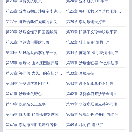
望
第23章 高育良的叹息
第24章 躲不过的116事件
第25章 陈岩石抬出沙瑞金李达康
第26章 祁厅长救火李达康现场分
不粘锅属性发作
锅
第27章 陈岩石狐假虎威高育良礼
第28章 李达康饱受打击
貌相对李达康若有所思
第29章 沙瑞金慌了田国富献策
第30章 阳谋丁义珍攀咬欧阳菁
第31章 李达康问罪欧阳菁
第32章 壮士断腕清理门户
第33章 纠风运动高李的第一次合
第34章 陈清泉 省厅我找祁同伟市
作
局我就找赵东来
第35章 赵瑞龙 山水庄园被扫居然
第36章 沙瑞金狂喜 什么李达康居
他妈还是我引起的
然和高育良掐起来了
第37章 祁同伟 大风厂的案情分析
第38章 互飙演技
不合理得改改
第39章 陪梁璐的悠闲半天
第40章 高不负李李必不负高
第41章 沙瑞金的野心
第42章 常委会召开沙瑞金请来外
援钱大炮
第43章 浅谈名义三五事
第44章 李达康居然支持祁同伟太
阳打西边出来了
第45章 钱大炮 祁同伟他哭坟啊高
第46章 统战部长许开山 祁同伟哭
育良 他哭了咋滴
坟哭的好
第47章 李达康乘胜追击刘省长行
第48章 祁同伟 噫成了