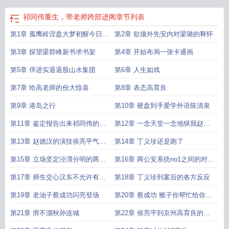
女儿而是为人民服务的机会
祁同伟重生，带老师跨部进阁
章节列表
第1章 孤鹰岭涅盘大梦初醒今日方
第2章 欲攘外先安内对梁璐的释怀
知我是我
第3章 探望梁群峰新书求书架
第4章 开始布局一张卡通画
第5章 佯进实退退股山水集团
第6章 人生如戏
第7章 给高老师的份大惊喜
第8章 表态高育良
第9章 港岛之行
第10章 硬盘到手爱学外语陈清泉
第11章 鉴定报告出来祁同伟的提
第12章 一念天堂一念地狱我赵德
议
汉行的正站的直
第13章 赵德汉的演技侯亮平气急
第14章 丁义珍还是跑了
败坏
第15章 立场坚定泾渭分明的两个
第16章 两公安系统no1之间的对比
公安部门一把手
以及达康书记为gdp低头
第17章 师生交心汉东不允许有沙
第18章 丁义珍到案后的各方反应
李配这么牛逼的组合存在
第19章 老油子蔡成功闪亮登场
第20章 蔡成功 猴子你帮忙给你老
师递个话求求情
第21章 滑不溜秋孙连城
第22章 侯亮平到京州高育良的野