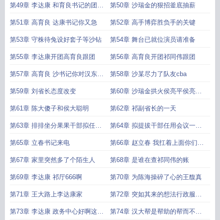
中庸之道
第49章 李达康 和育良书记的团结
第50章 沙瑞金的狠招釜底抽薪
好团结得搞
第51章 高育良 达康书记你又急
第52章 高手博弈胜负手的关键
第53章 守株待兔设好套子等沙钻
第54章 舞台已就位演员请准备
第55章 李达康开团高育良跟团
第56章 高育良开团祁同伟跟团
第57章 高育良 沙书记你对汉东省
第58章 沙某尽力了队友cba
的情况还不够了解
第59章 刘省长态度改变
第60章 沙瑞金拱火侯亮平侯亮平
找上陈海
第61章 陈大傻子和侯大聪明
第62章 祁副省长的一天
第63章 排排坐分果果干部拟任用
第64章 拟提拔干部任用会议一边
名单
倒的场面
第65章 立春书记来电
第66章 赵立春 我扛着上面你们护
牢下面这样大家都好
第67章 家里突然多了个陌生人
第68章 是谁在查祁同伟的账
第69章 李达康 祁厅666啊
第70章 为陈海操碎了心的王馥真
第71章 王大路上李达康家
第72章 突如其来的想法行政服务
中心
第73章 李达康 政务中心好啊这个
第74章 汉大帮是帮助的帮而不是