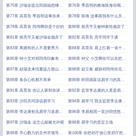
政务中心得搞啊
帮派的帮
第75章 沙瑞金提点田国福想继续
第76章 季昌明的教诲陈海你喝醉
当混子是行不通的
了什么都不知道
第77章 高育良 季昌明这事你来负
第78章 陈海 这事跟我有什么关系
责调查清楚
我就陪你喝了点酒
第79章 高育良 同伟啊你是个好的
第80章 侯亮平又被钟家给抛弃了
第81章 侯亮平又被沙瑞金抛弃了
第82章 高育良 亮平同学下课
第83章 离婚有的人不需要男方意
第84章 高育良 肩上扛着一省十三
见也能办
市我是如履薄冰啊
第85章 钟小艾对祁同伟印象有了
第86章 钟父 小艾啊你可以先把感
改观
情投入到工作上面
第87章 赵瑞龙来找重提占股山水
第88章 赵立春 威胁祁同伟你见过
集团
主谋威胁帮凶的
第89章 各自心机都不简单
第90章 听田国富说易学习的其人
其事
第91章 高育良 你让人家和你讲道
第92章 监管李达康的人竟是易学
理这本身就是不讲道理
习
第93章 沙田共同游说易学习
第94章 易学习 我去监督李达康那
谁来监督沙书记
第95章 李达康初见易学习老易这
第96章 李易相泯一笑沙田愤怒出
人好像还不错
离
第97章 沙瑞金 这怎么能被允许呢
第98章 易学习的坚定立场
第99章 齐心戮力的京州市领导班
第100章 你把祁厅放心里祁厅把你