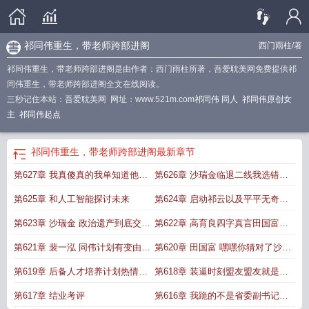
祁同伟重生，带老师跨部进阁
西门雨柱
/著
祁同伟重生，带老师跨部进阁是由作者：西门雨柱所著，吾爱耽美网免费提供祁
同伟重生，带老师跨部进阁全文在线阅读。
三秒记住本站：吾爱耽美网 网址：www.521m.com
祁同伟 同人
祁同伟原创女
主
祁同伟起点
祁同伟重生，带老师跨部进阁
最新章节
第627章 我真傻真的我单知道他喜
第626章 沙瑞金临退二线我选错了
好冲队友
队友
第625章 和人工智能探讨未来
第624章 启动祁云以及平平无奇的
载体
第623章 沙瑞金 政治遗产到底交给
第622章 高育良四字真言田国富再
谁好呢太难选了
磨沙瑞金
第621章 裴一泓 同伟计划有变由你
第620章 田国富 嘿嘿你猜对了沙书
担任汉东省长
记又是我出卖的你
第619章 后备人才培养计划热情怪
第618章 装逼时刻盟友盟友就是拿
异的孟广德
来卖的
第617章 结业考评
第616章 我跪的不是省委副书记的