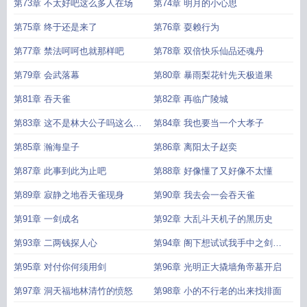
撞击
第73章 不太好吧这么多人在场
第74章 明月的小心思
第75章 终于还是来了
第76章 耍赖行为
第77章 禁法呵呵也就那样吧
第78章 双倍快乐仙品还魂丹
第79章 会武落幕
第80章 暴雨梨花针先天极道果
第81章 吞天雀
第82章 再临广陵城
第83章 这不是林大公子吗这么拉
第84章 我也要当一个大孝子
了
第85章 瀚海皇子
第86章 离阳太子赵奕
第87章 此事到此为止吧
第88章 好像懂了又好像不太懂
第89章 寂静之地吞天雀现身
第90章 我去会一会吞天雀
第91章 一剑成名
第92章 大乱斗天机子的黑历史
第93章 二两钱探人心
第94章 阁下想试试我手中之剑是
否锋利
第95章 对付你何须用剑
第96章 光明正大撬墙角帝墓开启
第97章 洞天福地林清竹的愤怒
第98章 小的不行老的出来找排面