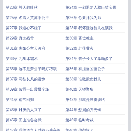
第23章 补天教叶秋
第24章 一剑退两人取巨猿宝骨
第25章 名震大荒离阳公主
第26章 你要拜我为师
第27章 我道心不稳了
第28章 我怀疑这徒儿在演我
第29章 真龙残骨
第30章 晋位教主
第31章 离阳公主天波府
第32章 红莲业火
第33章 九幽冰霜术
第34章 孩子长大了孝顺多了
第35章 这不是萧公子吗好巧哦
第36章 有担当的萧公子
第37章 司徒长风的震惊
第38章 谁敢欺负我儿
第39章 紫霞一出震慑全场
第40章 天骄聚集
第41章 霸气回归
第42章 那就是没得谈咯
第43章 讨厌的人来了
第44章 憋屈的齐无悔
第45章 回山准备会武
第46章 临时考试
第47章 我修道之人对钱不感兴趣
第48章 他都惊了