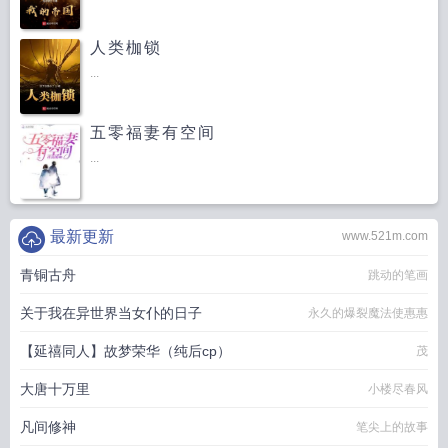
人类枷锁
...
五零福妻有空间
...
最新更新
www.521m.com
青铜古舟
跳动的笔画
关于我在异世界当女仆的日子
永久的爆裂魔法使惠惠
【延禧同人】故梦荣华（纯后cp）
茂
大唐十万里
小楼尽春风
凡间修神
笔尖上的故事