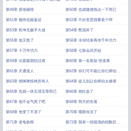
第49章 原地顿悟
第50章 也就随便指点一下而已
第51章 顿悟也能返还
第52章 不好意思我要装个哔
第53章 乾坤无极手大成
第54章 憋屈坏了
第55章 他又怒了
第56章 冷却结束再传千年功力
第57章 十万年功力
第58章 七脉会武开始
第59章 论耍贱我怕过谁
第60章 第一名奖励 悟道果
第61章 天通道人
第62章 你们可不能让你们师伯失
望哦
第63章 悄咪咪惊艳所有人
第64章 徒儿别让你师伯太难堪
第65章 也就一块五境宝骨而已
第66章 他吐血了
第67章 他不会气死了吧
第68章 明月的失落
第69章 他变了不浪了
第70章 哦那你没了
第71章 老龟驮棺
第72章 我有一招很强的招数巨龙