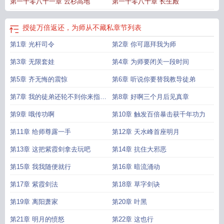
第一千零八十一章 云杉高地
第一千零八十章 长生殿
不藏私诉与
为师从不藏私阅读
授徒万倍返还为师从不藏私百度百科
授徒万倍返
还为师从不藏私作者
授徒万倍返还为师从不藏私百科
授徒万倍返还为师从不藏
私叶秋免费阅读
为师从不藏私章节目录
授徒的意思
为师从不藏私笔趣阁
授徒
授徒万倍返还，为师从不藏私
章节列表
万倍返还为师从不藏私境界划分
授徒万倍返还为师从不藏私第二季
第1章 光杆司令
第2章 你可愿拜我为师
第3章 无限套娃
第4章 为师要闭关一段时间
第5章 齐无悔的震惊
第6章 听说你要替我教导徒弟
第7章 我的徒弟还轮不到你来指手
第8章 好啊三个月后见真章
画脚
第9章 哦传功啊
第10章 触发百倍暴击获千年功力
第11章 给师尊露一手
第12章 天水峰首座明月
第13章 这把紫霞剑拿去玩吧
第14章 抗住大邪恶
第15章 我我随便就行
第16章 暗流涌动
第17章 紫霞剑法
第18章 草字剑诀
第19章 离阳萧家
第20章 叶黑
第21章 明月的愤怒
第22章 这也行