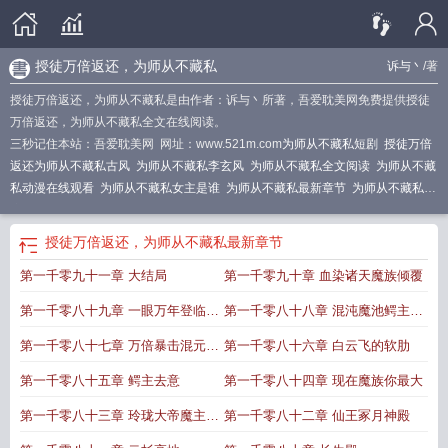
授徒万倍返还，为师从不藏私
诉与丶
/著
授徒万倍返还，为师从不藏私是由作者：诉与丶所著，吾爱耽美网免费提供授徒
万倍返还，为师从不藏私全文在线阅读。
三秒记住本站：吾爱耽美网 网址：www.521m.com
为师从不藏私短剧
授徒万倍
返还为师从不藏私古风
为师从不藏私李玄风
为师从不藏私全文阅读
为师从不藏
私动漫在线观看
为师从不藏私女主是谁
为师从不藏私最新章节
为师从不藏私百
度百科
授徒万倍返还为师从不藏私TXT
授徒万倍返还为师从不藏私等级划分
为
师从不藏私(叶秋)
授徒万倍返还为师从不藏私笔趣阁
授徒万倍返还为师从不藏
授徒万倍返还，为师从不藏私
最新章节
私
授徒万倍返还为师从来不藏私
师传徒授
为师从不藏私叶秋笔趣阁
为师从不
第一千零九十一章 大结局
第一千零九十章 血染诸天魔族倾覆
藏私玲珑大帝叶秋明月
为师从不藏私 聚合中文网
为师从不藏私无弹窗
授徒万
倍返还为师从不藏私心
为师从不藏私 动漫
授徒万倍返还为师从不藏私李玄风免
第一千零八十九章 一眼万年登临帝
第一千零八十八章 混沌魔池鳄主兵
费阅读
带徒授业
师徒授业
授徒传艺是什么意思
为师从不藏私章节列表
授徒万
倍返还
境
授徒万倍返还为师从不藏私叶云
解
授业师徒
为师从不藏私叶秋
收徒万倍
第一千零八十七章 万倍暴击混元不
第一千零八十六章 白云飞的软肋
返还为师从不藏私
授徒万倍返还为师从不藏私境界
授徒万倍返还为师从不藏私
死圣药
第一千零八十五章 鳄主去意
第一千零八十四章 现在魔族你最大
叶秋
为师从不藏私TXT
为师从不藏私叶秋赵婉儿
为师从不藏私
授徒万倍返还
为师从不藏私免费阅读
授徒万倍返还为师从不藏私免费
为师从不藏私 诉与
第一千零八十三章 玲珑大帝魔主白
第一千零八十二章 仙王冢月神殿
丶
为师从不藏私动漫
授徒万倍返还为师从不藏私 笔趣阁
授徒万倍返还为师从
云飞