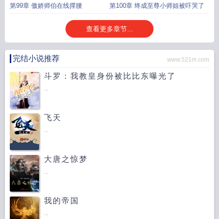
第99章 傲娇师伯在线撑腰
第100章 终成至尊小师姐被吓哭了
查看更多章节...
完结小说推荐
www.521m.com
斗罗：我教皇身份被比比东曝光了
...
飞天
...
大唐之惊梦
...
我的帝国
...