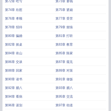
第72章 吃亏
第73章 要钱
第74章 欣慰
第75章 婆媳
第76章 孝顺
第77章 受苦
第78章 招待
第79章 烦恼
第80章 骗婚
第81章 打听
第82章 掀桌
第83章 教育
第84章 依山
第85章 陈家
第86章 交谈
第87章 窥见
第88章 回家
第89章 对策
第90章 读书
第91章 做饭
第92章 腊八
第93章 腊八
第94章 看病
第95章 交流
第96章 谋划
第97章 劫道