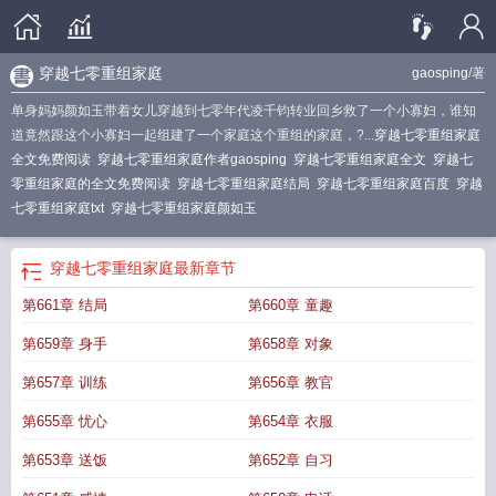
穿越七零重组家庭
gaosping
/著
单身妈妈颜如玉带着女儿穿越到七零年代凌千钧转业回乡救了一个小寡妇，谁知
道竟然跟这个小寡妇一起组建了一个家庭这个重组的家庭，?...
穿越七零重组家庭
全文免费阅读
穿越七零重组家庭作者gaosping
穿越七零重组家庭全文
穿越七
零重组家庭的全文免费阅读
穿越七零重组家庭结局
穿越七零重组家庭百度
穿越
七零重组家庭txt
穿越七零重组家庭颜如玉
穿越七零重组家庭
最新章节
第661章 结局
第660章 童趣
第659章 身手
第658章 对象
第657章 训练
第656章 教官
第655章 忧心
第654章 衣服
第653章 送饭
第652章 自习