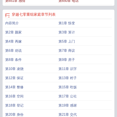
第651章 感情
第650章 电话
穿越七零重组家庭
章节列表
内容简介
第1章 惊变
第2章 颜家
第3章 算计
第4章 再嫁
第5章 上门
第6章 劝说
第7章 商议
第8章 条件
第9章 房子
第10章 凌骁
第11章 识字
第12章 保证
第13章 村子
第14章 整修
第15章 吃饭
第16章 空间
第17章 公社
第18章 登记
第19章 感谢
第20章 身份
第21章 交代