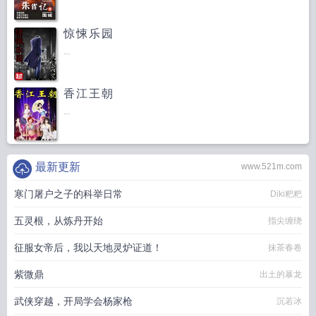
惊悚乐园
...
香江王朝
...
最新更新
www.521m.com
寒门屠户之子的科举日常
Diki粑粑
五灵根，从炼丹开始
指尖缠绕
征服女帝后，我以天地灵炉证道！
抹茶春卷
紫微鼎
出土的暴龙
武侠穿越，开局学会杨家枪
沉若冰