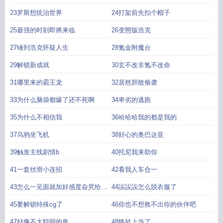
23罗斯想统治世界
24打架前先扣个帽子
25最强的时刻即將来临
26变態版浩克
27锤到浩克怀疑人生
28氪金附魔台
29解锁新成就
30玄不改非氪不改命
31哪里来的霸王龙
32居然胆敢偷袭
33为什么脑袋都爆了还不死啊
34卑劣的逃跑
35为什么不相信我
36哈哈哈我的都是我的
37乌鸦坐飞机
38好心的奥巴达亚
39触发主线剧情b
40托尼我来助你
41一套丝滑小连招
42看我人车合一
43怎么一见面就加好感度旮旯给木
44誒誒誒怎么脱衣服了
不是这样的
45要解锁特殊cg了
46你也不想救不出你的伙伴吧
47好像不太聪明的兽
48终於上当了