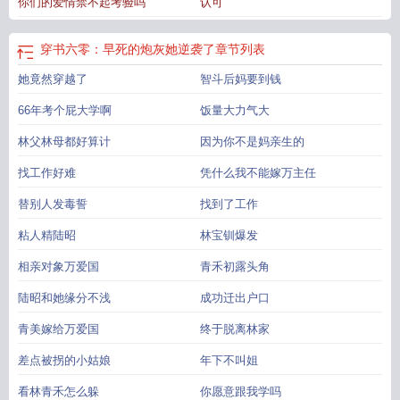
你们的爱情禁不起考验吗
认可
配的觉醒
穿书六零炮灰有系统
穿书六零逆袭日常
穿书六零：早死的炮灰她逆袭了
章节列表
她竟然穿越了
智斗后妈要到钱
66年考个屁大学啊
饭量大力气大
林父林母都好算计
因为你不是妈亲生的
找工作好难
凭什么我不能嫁万主任
替别人发毒誓
找到了工作
粘人精陆昭
林宝钏爆发
相亲对象万爱国
青禾初露头角
陆昭和她缘分不浅
成功迁出户口
青美嫁给万爱国
终于脱离林家
差点被拐的小姑娘
年下不叫姐
看林青禾怎么躲
你愿意跟我学吗