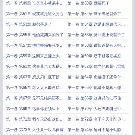
第一卷 第49章 谁是真心替易中海
第一卷 第50章 我要死了
揪心的
第一卷 第51章 现实就是这么扎心
第一卷 第52章 脑子当场就炸了
第一卷 第53章 脸都丢尽了
第一卷 第54章 这是正经赔偿天经
地义
第一卷 第55章 他的死期真的到了
第一卷 第56章 莫非撞上硬茬子了
第一卷 第57章 够吃够喝够张罗一
第一卷 第58章 谁知道是有人把你
阵子了
往绝路上逼啊
第一卷 第59章 这回真是撞上大运
第一卷 第60章 还不赶紧把姿态摆
了
足
第一卷 第61章 这事儿也太离谱了
第一卷 第62章 你当他真是活雷锋
吧
第一卷 第63章 想从刀口底下捞钱
第一卷 第64章 命都没了还争什么
比登天还难
脸面
第一卷 第65章 老太太不能再错过
第一卷 第66章 他是不是真不想见
了
我
第一卷 第67章 见不见结果还不一
第一卷 第68章 这诱惑他扛不住
样
第一卷 第69章 这事你必须应下
第一卷 第70章 人还没走魂已经散
了
第一卷 第71章 我今天豁出这条命
第一卷 第72章 老子今天非削你不
也得抽死你
可
第一卷 第73章 大伙儿一块儿倒霉
第一卷 第74章 这可不是小动静是