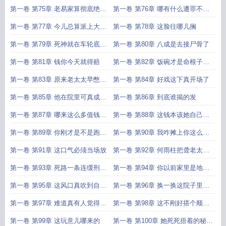
雷劈了四合院
第一卷 第75章 老易家算彻底绝户
第一卷 第76章 哪有什么遭罪不遭
了
罪
第一卷 第77章 今儿总算派上大用
第一卷 第78章 这脸往哪儿搁
场
第一卷 第79章 死神就在车轮底下
第一卷 第80章 八成是去接尸骨了
跟着跑呢
第一卷 第81章 钱你今天就得赔
第一卷 第82章 饭碗才是命根子别
的全是扯淡
第一卷 第83章 原来老太太早憋着
第一卷 第84章 好戏这下真开场了
劲儿呢
第一卷 第85章 他在院里可真成孤
第一卷 第86章 到底谁揭的发
家寡人了
第一卷 第87章 哪来这么多值钱玩
第一卷 第88章 这钱本该她自己出
意儿
啊
第一卷 第89章 你刚才是不是跑派
第一卷 第90章 我咋摊上你这么个
出所去了
哥
第一卷 第91章 这口气必须当场放
第一卷 第92章 何雨柱把聋老太太
接回来了
第一卷 第93章 死路一条连缓刑都
第一卷 第94章 你以前家里是地主
不会有
还是开买卖的富户
第一卷 第95章 这风口真吹到自个
第一卷 第96章 换一换这院子里的
儿脸上了
旧习气
第一卷 第97章 难道真有人觉得他
第一卷 第98章 这不刚好搭个顺风
靠谱
车一起办了
第一卷 第99章 这玩意儿哪来的
第一卷 第100章 她死死捂着的秘密