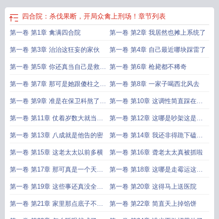
四合院：杀伐果断，开局众禽上刑场！
章节列表
第一卷 第1章 禽满四合院
第一卷 第2章 我居然也摊上系统了
第一卷 第3章 治治这狂妄的家伙
第一卷 第4章 自己最近哪块踩雷了
第一卷 第5章 你还真当自己是救世
第一卷 第6章 枪毙都不稀奇
主了
第一卷 第7章 那可是她跟傻柱之间
第一卷 第8章 一家子喝西北风去
心照不宣的勾当
第一卷 第9章 准是在保卫科熬了一
第一卷 第10章 这调性简直踩在他
整夜
心坎上
第一卷 第11章 仗着岁数大就当人
第一卷 第12章 这哪是吵架这是揭
形断头台
棺材板啊
第一卷 第13章 八成就是他告的密
第一卷 第14章 我还非得跪下磕头
不成
第一卷 第15章 这老太太以前多横
第一卷 第16章 聋老太太真被抓啦
第一卷 第17章 那可真是一个天上
第一卷 第18章 这哪是走霉运这是
一个灶坑里
倒了八辈子血霉
第一卷 第19章 这些事还真没全瞒
第一卷 第20章 这得马上送医院
住
第一卷 第21章 家里那点底子不全
第一卷 第22章 简直天上掉馅饼