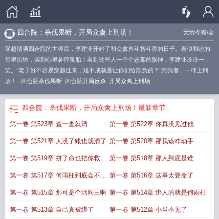
四合院：杀伐果断，开局众禽上刑场！
无情令狐
/著
穿越情满四合院的世界后，李建业开始了和众禽兽斗智斗勇的日子。看似和睦的
邻里街坊，实则心里各怀鬼胎！看到这些人一个个恶毒的眼神，李建业冷冷一
笑。“老子好不容易穿越过来，难不成就是让你们给欺负的？”惹我者，一律上刑
场！...
四合院杀伐果断
四合院开局反杀
开局众禽上刑场
四合院：杀伐果断，开局众禽上刑场！
最新章节
第一卷 第523章 查一查就清
第一卷 第522章 你真没见过他
第一卷 第521章 人没了账也就清了
第一卷 第520章 那我该咋动手
第一卷 第519章 拼了命也把你救出
第一卷 第518章 那人到底是谁
去
第一卷 第517章 何雨柱到底会不会
第一卷 第516章 这事太要命了
来
第一卷 第515章 那可是个活阎王啊
第一卷 第514章 绑人的就是何雨柱
第一卷 第513章 自己真被绑了
第一卷 第512章 小当不见了