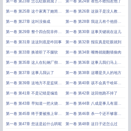
得被掀个底朝天
第一卷 第23章 怎么眨眼就成了阶
第一卷 第24章 谁也不敢招惹他了
下囚
第一卷 第25章 这个家离了她简直
第一卷 第26章 这孩子是没人教他
没法转啊
什么叫规矩
第一卷 第27章 这叫没偷成
第一卷 第28章 我这儿有个他捂了
几十年的秘密
第一卷 第29章 整个四合院非炸窝
第一卷 第30章 这事关键就在这儿
不可
第一卷 第31章 这这到底是咋回事
第一卷 第32章 报应真是眨眼就到
第一卷 第33章 换谁听了不腿软
第一卷 第34章 嘴馋就能翻墙偷肉
第一卷 第35章 这人在轧钢厂彻底
第一卷 第36章 这事儿我们马上落
没了
实
第一卷 第37章 这事儿我认了
第一卷 第38章 这哪是关人的地方
第一卷 第39章 这地方不是监狱是
第一卷 第40章 该不会真干啥坏事
熬人的油锅
了吧
第一卷 第41章 不是记错是编造
第一卷 第42章 这回他跑不掉了
第一卷 第43章 早知道一把火烧了
第一卷 第44章 八成是事儿有眉目
这些本子
了
第一卷 第45章 终于要被推上审判
第一卷 第46章 杀一个还不够塞牙
席了
缝的
第一卷 第47章 您这是起什么哄呢
第一卷 第48章 这日子还怎么过