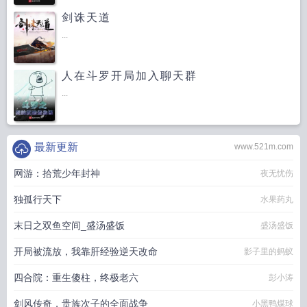
剑诛天道
...
人在斗罗开局加入聊天群
...
最新更新
www.521m.com
网游：拾荒少年封神
夜无忧伤
独孤行天下
水果药丸
末日之双鱼空间_盛汤盛饭
盛汤盛饭
开局被流放，我靠肝经验逆天改命
影子里的蚂蚁
四合院：重生傻柱，终极老六
彭小涛
剑风传奇，贵族次子的全面战争
小黑鸭煤球