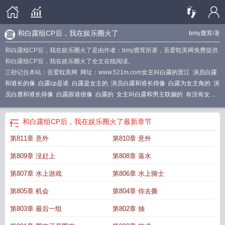
和白露组CP后，我在娱乐圈火了
bmy鹿茸
/著
和白露组CP后，我在娱乐圈火了是由作者：bmy鹿茸所著，吾爱耽美网免费提供
和白露组CP后，我在娱乐圈火了全文在线阅读。
三秒记住本站：吾爱耽美网 网址：www.521m.com
女主叫白露的晋江
演员白露
和谁长的像
白露cp是谁
白露是女主的
演员白露和谁长得像
白露为女主角的
演
员白鹿和谁长得像
白露跟谁很像
白露的
女主叫白露和男主联姻的
有没有女主
叫白露的
和白露有关的图片
有白露这个人物的
配角叫白露的
白露女主
和白露组CP后，我在娱乐圈火了
最新章节
第811章 意外
第810章 意外
第809章 没赶上
第808章 落水
第807章 水上游戏
第806章 水上骑士
第805章 机会
第804章 你去撕
第803章 最后一组
第802章 抽