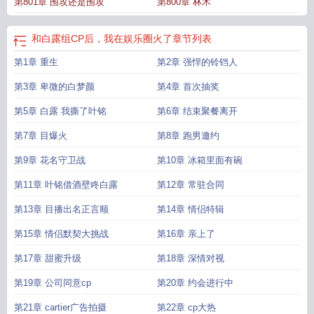
第801章 围攻还是围攻
第800章 林术
和白露组CP后，我在娱乐圈火了
章节列表
第1章 重生
第2章 强悍的铃铛人
第3章 卑微的白梦颜
第4章 首次抽奖
第5章 白露 我撕了叶铭
第6章 结束聚餐离开
第7章 目爆火
第8章 跑男邀约
第9章 花名守卫战
第10章 冰箱里面有碗
第11章 叶铭借酒壁咚白露
第12章 常驻合同
第13章 目播出名正言顺
第14章 情侣特辑
第15章 情侣默契大挑战
第16章 亲上了
第17章 甜蜜升级
第18章 深情对视
第19章 公司同意cp
第20章 约会进行中
第21章 cartier广告拍摄
第22章 cp大热