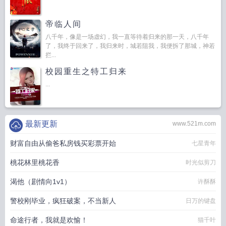
帝临人间
八千年，像是一场虚幻，我一直等待着归来的那一天，八千年
了，我终于回来了，我归来时，城若阻我，我便拆了那城，神若
拦...
校园重生之特工归来
...
最新更新
www.521m.com
财富自由从偷爸私房钱买彩票开始
七星青年
桃花林里桃花香
时光似剪刀
渴他（剧情向1v1）
许酥酥
警校刚毕业，疯狂破案，不当新人
日万的键盘
命途行者，我就是欢愉！
猫千叶