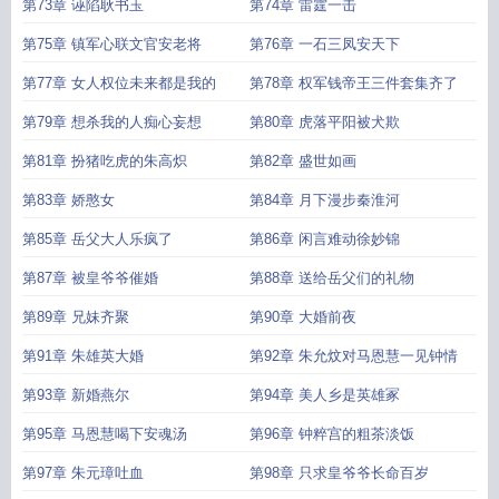
第73章 诬陷耿书玉
第74章 雷霆一击
第75章 镇军心联文官安老将
第76章 一石三凤安天下
第77章 女人权位未来都是我的
第78章 权军钱帝王三件套集齐了
第79章 想杀我的人痴心妄想
第80章 虎落平阳被犬欺
第81章 扮猪吃虎的朱高炽
第82章 盛世如画
第83章 娇憨女
第84章 月下漫步秦淮河
第85章 岳父大人乐疯了
第86章 闲言难动徐妙锦
第87章 被皇爷爷催婚
第88章 送给岳父们的礼物
第89章 兄妹齐聚
第90章 大婚前夜
第91章 朱雄英大婚
第92章 朱允炆对马恩慧一见钟情
第93章 新婚燕尔
第94章 美人乡是英雄冢
第95章 马恩慧喝下安魂汤
第96章 钟粹宫的粗茶淡饭
第97章 朱元璋吐血
第98章 只求皇爷爷长命百岁