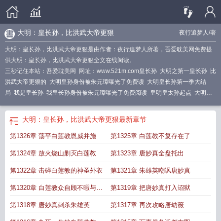
大明：皇长孙，比洪武大帝更狠
夜行追梦人
/著
大明：皇长孙，比洪武大帝更狠是由作者：夜行追梦人所著，吾爱耽美网免费提
供大明：皇长孙，比洪武大帝更狠全文在线阅读。
三秒记住本站：吾爱耽美网 网址：www.521m.com
皇长孙
大明之第一皇长孙
比
洪武大帝更狠的
大明皇孙身份被朱元璋曝光了免费读
大明皇长孙第一季大结
局
我是皇长孙
我皇长孙身份被朱元璋曝光了免费阅读
皇明皇太孙起点
大明我
皇孙的身份被朱元璋曝光了
我皇长孙的身份被朱元璋曝光了
大明皇长孙无敌
大
明皇长孙无弹窗
大明皇长孙短剧合集
大明朝皇太孙
大明怒怼皇长孙朱元璋找上
大明：皇长孙，比洪武大帝更狠
最新章节
门
比洪武大帝更狠
大明我皇长孙身份被朱元璋曝光了
皇明皇太孙
比洪武大帝
第1326章 荡平白莲教恩威并施
第1325章 白莲教不复存在了
更狠免费阅读
大明皇朝皇长孙
大明皇长孙完结全本
长孙皇后和明珠
大清皇长
孙
大明长孙无敌
大明皇长孙比洪武大帝更狠
第1324章 放火烧山剿灭白莲教
第1323章 唐妙真全盘托出
第1322章 击碎白莲教的神圣外衣
第1321章 朱雄英嘲讽唐妙真
第1320章 白莲教众自顾不暇与争
第1319章 把唐妙真打入诏狱
权夺利
第1318章 唐妙真刺杀朱雄英
第1317章 再次攻略唐幼薇