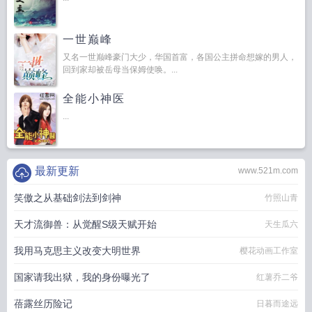
一世巅峰
又名一世巅峰豪门大少，华国首富，各国公主拼命想嫁的男人，
回到家却被岳母当保姆使唤。...
全能小神医
...
最新更新
www.521m.com
笑傲之从基础剑法到剑神
竹照山青
天才流御兽：从觉醒S级天赋开始
天生瓜六
我用马克思主义改变大明世界
樱花动画工作室
国家请我出狱，我的身份曝光了
红薯乔二爷
蓓露丝历险记
日暮而途远