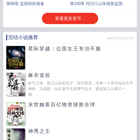
第99章 监国前的准备
第100章 托付江山朱雄英监国
查看更多章节...
完结小说推荐
www.521m.com
星际穿越：位面女王专治不服
...
麻衣道祖
妖气入体，陈义山命在旦夕，祖宗显灵，求来一个高冷仙女出手
相救，没成想，仙女束手无策脾气还大，掳走陈义山暴打一
顿，...
末世她靠百亿物资拯救全球
...
神秀之主
...