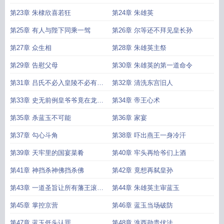
第23章 朱棣欣喜若狂
第24章 朱雄英
第25章 有人与陛下同乘一驾
第26章 尔等还不拜见皇长孙
第27章 众生相
第28章 朱雄英主祭
第29章 告慰父母
第30章 朱雄英的第一道命令
第31章 吕氏不必入皇陵不必有碑
第32章 清洗东宫旧人
不必有坟
第33章 史无前例皇爷爷竟在龙椅
第34章 帝王心术
旁给我加了个座
第35章 杀蓝玉不可能
第36章 家宴
第37章 勾心斗角
第38章 吓出燕王一身冷汗
第39章 天牢里的国宴菜肴
第40章 牢头再给爷们上酒
第41章 神挡杀神佛挡杀佛
第42章 竟想再弑皇孙
第43章 一道圣旨让所有藩王滚回
第44章 朱雄英主审蓝玉
封地
第45章 掌控京营
第46章 蓝玉当场破防
第47章 蓝玉低头认罪
第48章 淮西勋贵伏法