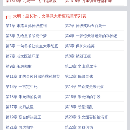
第1316章 九死一生的白莲教教主
第1315章 万事俱备迁都在即
唐妙真
大明：皇长孙，比洪武大帝更狠
章节列表
第1章 末路皇孙神级签到
第2章 神级奖励五百死士
第3章 先给皇爷爷托个梦
第4章 一梦惊天咱老朱的乖孙还活
着
第5章 一句爷爷让铁血大帝彻底破
第6章 保护朱雄英
防
第7章 老太医被吓尿
第8章 销毁证据
第9章 杀鸡儆猴
第10章 坐山观虎斗
第11章 咱的皇位只留给乖孙雄英
第12章 傀儡皇储
第13章 一言定生死
第14章 当众架走朱允炆
第15章 朱允熥的伪装
第16章 朱允熥的手段
第17章 龙归故里
第18章 朝堂混乱
第19章 联合解决蓝玉
第20章 朱允熥害怕被清算
第21章 两虎相争
第22章 两败俱伤