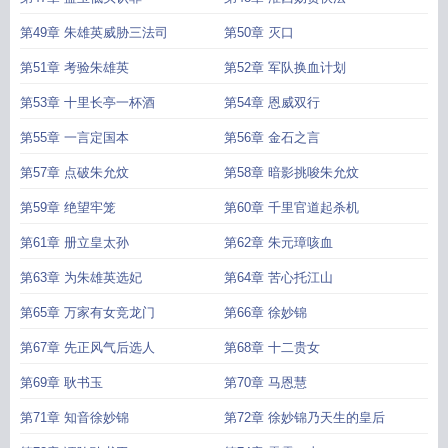
第49章 朱雄英威胁三法司
第50章 灭口
第51章 考验朱雄英
第52章 军队换血计划
第53章 十里长亭一杯酒
第54章 恩威双行
第55章 一言定国本
第56章 金石之言
第57章 点破朱允炆
第58章 暗影挑唆朱允炆
第59章 绝望牢笼
第60章 千里官道起杀机
第61章 册立皇太孙
第62章 朱元璋咳血
第63章 为朱雄英选妃
第64章 苦心托江山
第65章 万家有女竞龙门
第66章 徐妙锦
第67章 先正风气后选人
第68章 十二贵女
第69章 耿书玉
第70章 马恩慧
第71章 知音徐妙锦
第72章 徐妙锦乃天生的皇后