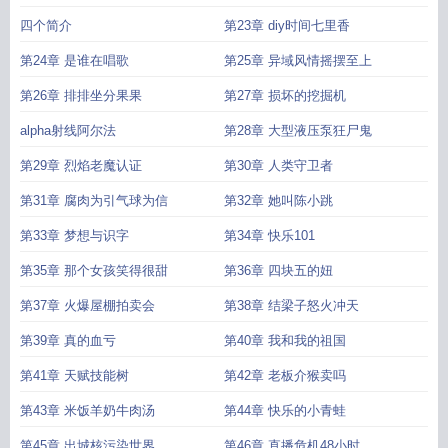
四个简介
第23章 diy时间七里香
第24章 是谁在唱歌
第25章 异域风情摇摆至上
第26章 排排坐分果果
第27章 损坏的挖掘机
alpha射线阿尔法
第28章 大型液压泵狂尸鬼
第29章 烈焰老魔认证
第30章 人类守卫者
第31章 腐肉为引气球为信
第32章 她叫陈小跳
第33章 梦想与识字
第34章 快乐101
第35章 那个女孩笑得很甜
第36章 四块五的妞
第37章 火爆屋棚拍卖会
第38章 结梁子怒火冲天
第39章 真的血亏
第40章 我和我的祖国
第41章 天赋技能树
第42章 老板介猴卖吗
第43章 米饭羊奶牛肉汤
第44章 快乐的小青蛙
第45章 出城核污染世界
第46章 直播危机48小时