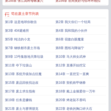
第155章 张江高科母蛛巢穴
第154章 世间美好与你环环相扣
苟在废土
章节列表
第1章 这是地球你敢信
第2章 我欠你们一个结局
第3章 404避难所
第4章 我和我的小伙伴
第5章 纯洁的小龙
第6章 宿敌白眼魔童
第7章 钢铁都市废土市场
第8章 图纸与降辐宁
第9章 13号集散地天降垃圾
第10章 马大帅女武神
第11章 夺下垃圾山
第12章 直播开始挖宝
第13章 系统升级加点狂魔
第14章 一直挖宝一直爽
第15章 废品回收找达叔
第16章 契机铁甲钢拳
第17章 废土求生指南
第18章 戴上金箍爱你一万年
第19章 任务是赚钱
第20章 烤老鼠不香吗
第21章 废土与赛博朋克
第22章 老铁的胸口碎大石