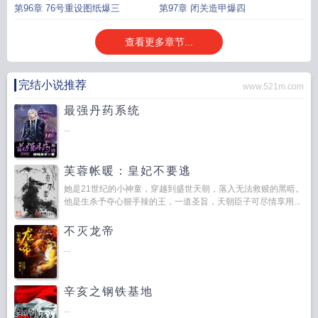
第96章 76号重设图纸爆三
第97章 闭关造甲爆四
查看更多章节...
完结小说推荐
www.521m.com
最强丹药系统
...
芙蓉帐暖：皇妃不要逃
她是21世纪的小神童，穿越到盛世天朝，落入无法救赎的黑暗。
他是生杀予夺心狠手辣的王，一道圣旨，天朝臣子可尽情享用...
不灭龙帝
...
辛亥之钢铁基地
...