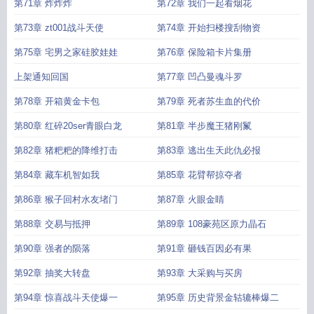
第71章 炸炸炸
第72章 我们一起看烟花
第73章 zt001战斗天使
第74章 开始扫楼搜刮物资
第75章 宅男之家硅胶娃娃
第76章 保险箱卡片集册
上架通知回国
第77章 凹凸曼魂斗罗
第78章 开箱黄金卡包
第79章 死者苏生血的代价
第80章 红碎20ser青眼白龙
第81章 半步魔王猪刚鬣
第82章 猪粑粑的降维打击
第83章 逃出生天此仇必报
第84章 藏车机智如我
第85章 花臂帮掠夺者
第86章 猴子回村水友堵门
第87章 火眼金睛
第88章 交易与抵押
第89章 108豪苑区原力晶石
第90章 强者的陨落
第91章 砸钱百因必有果
第92章 抽奖大转盘
第93章 大采购与买房
第94章 惊喜战斗天使爆一
第95章 历史背景金轱辘棒爆二