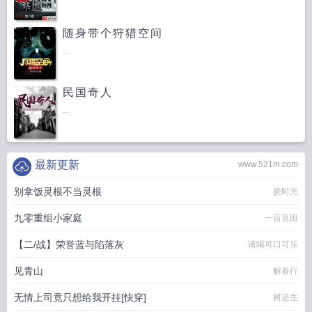
随身带个狩猎空间
...
民国奇人
...
最新更新
www.521m.com
别拿饭灵根不当灵根
挠时光
九零重组小家庭
一亩良田
【二/战】荣誉蓝与陷落灰
请喝可口可乐
见青山
解春行
无情上司竟只想给我开挂[快穿]
树还生