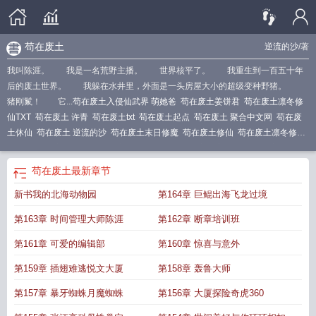
苟在废土
逆流的沙
/著
我叫陈涯。 我是一名荒野主播。 世界核平了。 我重生到一百五十年
后的废土世界。 我躲在水井里，外面是一头房屋大小的超级变种野猪。
猪刚鬣！ 它...
苟在废土入侵仙武界 萌她爸
苟在废土姜饼君
苟在废土凛冬修
仙TXT
苟在废土 许青
苟在废土txt
苟在废土起点
苟在废土 聚合中文网
苟在废
土休仙
苟在废土 逆流的沙
苟在废土末日修魔
苟在废土修仙
苟在废土凛冬修仙
笔趣阁
苟在废土入侵仙
苟在废土入侵仙武界
苟在废土凛冬修仙
苟在废土世界
修仙的
苟在废土我靠系统种田求生
苟在废土逆流的沙
苟在废土入侵仙武界
苟在废土
最新章节
TXT
苟在废土入侵修仙界
苟在废土谨慎修仙
苟在废土免费
苟在废土修仙的
苟
新书我的北海动物园
第164章 巨鲲出海飞龙过境
在废土凛冬修仙txt
苟在废土挖野菜大结局最新章节更新
苟在废土凛冬修仙免
费
苟苟废文
苟在废土许青
苟在废土凛冬修仙 笔趣阁
第163章 时间管理大师陈涯
第162章 断章培训班
第161章 可爱的编辑部
第160章 惊喜与意外
第159章 插翅难逃悦文大厦
第158章 轰鲁大师
第157章 暴牙蜘蛛月魔蜘蛛
第156章 大厦探险奇虎360