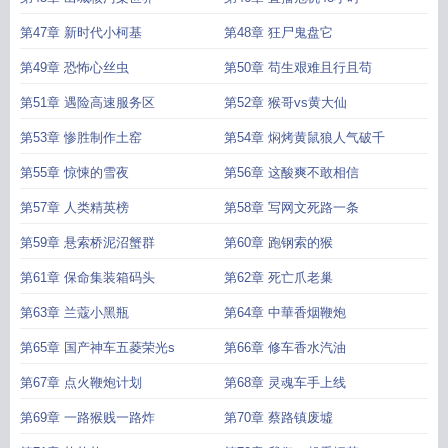
第47章 新时代小柯基
第48章 狂尸鬼盘它
第49章 恐怖心丝虫
第50章 苟生艰难且行且苟
第51章 遇险高速服务区
第52章 猴哥vs黄大仙
第53章 惨胜制作土窑
第54章 焖烤黄鼠狼人气破千
第55章 惊悚的雪夜
第56章 这酸爽不敢相信
第57章 人类精英榜
第58章 写网文死路一条
第59章 悬索桥泥沼蟹群
第60章 跑钢索的猴
第61章 保命集装箱码头
第62章 死亡爪老巢
第63章 兰蔻小黑瓶
第64章 中華香烟鞭炮
第65章 国产神车五菱荣光s
第66章 修车香水汽油
第67章 点火鞭炮计划
第68章 灵魂车手上线
第69章 一路猴贱一路炸
第70章 蔡路镇废墟