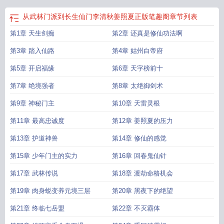
从武林门派到长生仙门李清秋姜照夏正版笔趣阁
章节列表
第1章 天生剑痴
第2章 还真是修仙功法啊
第3章 踏入仙路
第4章 姑州白帝府
第5章 开启福缘
第6章 天字榜前十
第7章 绝境强者
第8章 太绝御剑术
第9章 神秘门主
第10章 天雷灵根
第11章 最高忠诚度
第12章 姜照夏的压力
第13章 护道神兽
第14章 修仙的感觉
第15章 少年门主的实力
第16章 回春鬼仙针
第17章 武林传说
第18章 渡劫命格机会
第19章 肉身蜕变养元境三层
第20章 黑夜下的绝望
第21章 终临七岳盟
第22章 不灭霸体