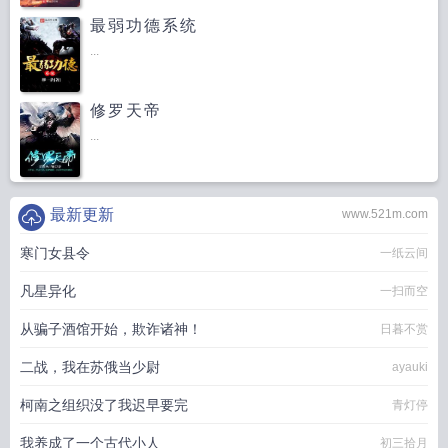
最弱功德系统
...
修罗天帝
...
最新更新
www.521m.com
寒门女县令
一纸云间
凡星异化
一扫而空
从骗子酒馆开始，欺诈诸神！
日暮不赏
二战，我在苏俄当少尉
ayauki
柯南之组织没了我迟早要完
青灯停
我养成了一个古代小人
初三拾月