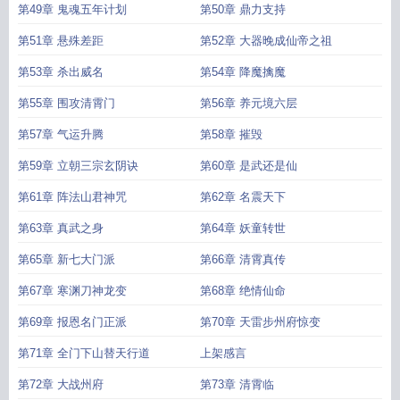
第49章 鬼魂五年计划
第50章 鼎力支持
第51章 悬殊差距
第52章 大器晚成仙帝之祖
第53章 杀出威名
第54章 降魔擒魔
第55章 围攻清霄门
第56章 养元境六层
第57章 气运升腾
第58章 摧毁
第59章 立朝三宗玄阴诀
第60章 是武还是仙
第61章 阵法山君神咒
第62章 名震天下
第63章 真武之身
第64章 妖童转世
第65章 新七大门派
第66章 清霄真传
第67章 寒渊刀神龙变
第68章 绝情仙命
第69章 报恩名门正派
第70章 天雷步州府惊变
第71章 全门下山替天行道
上架感言
第72章 大战州府
第73章 清霄临