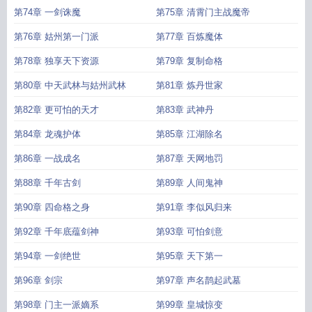
第74章 一剑诛魔
第75章 清霄门主战魔帝
第76章 姑州第一门派
第77章 百炼魔体
第78章 独享天下资源
第79章 复制命格
第80章 中天武林与姑州武林
第81章 炼丹世家
第82章 更可怕的天才
第83章 武神丹
第84章 龙魂护体
第85章 江湖除名
第86章 一战成名
第87章 天网地罚
第88章 千年古剑
第89章 人间鬼神
第90章 四命格之身
第91章 李似风归来
第92章 千年底蕴剑神
第93章 可怕剑意
第94章 一剑绝世
第95章 天下第一
第96章 剑宗
第97章 声名鹊起武墓
第98章 门主一派嫡系
第99章 皇城惊变