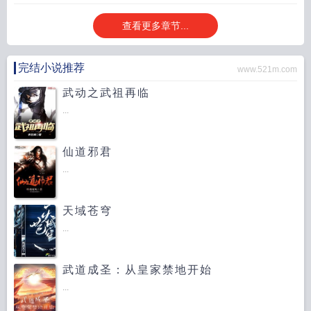
查看更多章节...
完结小说推荐
www.521m.com
武动之武祖再临
...
仙道邪君
...
天域苍穹
...
武道成圣：从皇家禁地开始
...