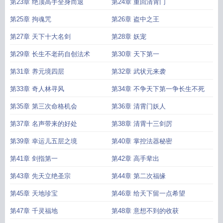
第23章 绝顶高手全身而退
第24章 重回清霄门
第25章 拘魂咒
第26章 盗中之王
第27章 天下十大名剑
第28章 妖宠
第29章 长生不老药自创法术
第30章 天下第一
第31章 养元境四层
第32章 武状元来袭
第33章 奇人林寻风
第34章 不争天下第一争长生不死
第35章 第三次命格机会
第36章 清霄门妖人
第37章 名声带来的好处
第38章 清霄十三剑厉
第39章 幸运儿五层之境
第40章 掌控法器秘密
第41章 剑指第一
第42章 高手辈出
第43章 先天立绝圣宗
第44章 第二次福缘
第45章 天地珍宝
第46章 给天下留一点希望
第47章 千灵福地
第48章 意想不到的收获