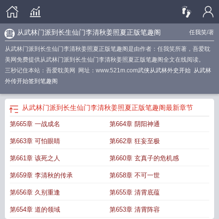
从武林门派到长生仙门李清秋姜照夏正版笔趣阁
任我笑
/著
从武林门派到长生仙门李清秋姜照夏正版笔趣阁是由作者：任我笑所著，吾爱耽
美网免费提供从武林门派到长生仙门李清秋姜照夏正版笔趣阁全文在线阅读。
三秒记住本站：吾爱耽美网 网址：www.521m.com
武侠从武林外史开始
从武林
外传开始签到笔趣阁
从武林门派到长生仙门李清秋姜照夏正版笔趣阁
最新章节
第665章 一战成名
第664章 阴阳神通
第663章 可怕眼睛
第662章 狂妄至极
第661章 该死之人
第660章 玄真子的危机感
第659章 李清秋的传承
第658章 不可一世
第656章 久别重逢
第655章 清霄底蕴
第654章 道的领域
第653章 清霄阵容