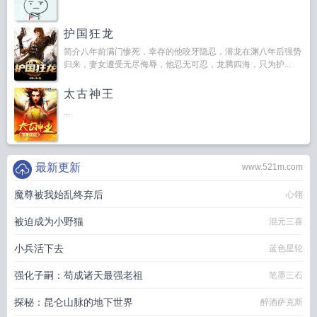
护国狂龙
简介八年前满门惨死，幸存的他咬牙隐忍，潜龙在渊八年后强势
归来，妻女遭受无尽侮辱，他忍无可忍，龙腾四海，只为护...
太古神王
...
最新更新
www.521m.com
魔尊被我始乱终弃后
心翎
被迫成为小野猫
混元三喜
小兵活下去
蓝色星轮
强化子嗣：苟成诸天最强老祖
笔墨三石
探秘：昆仑山脉的地下世界
醉酒萨克斯