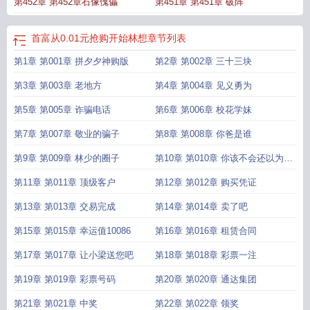
第452章 第452章石像傀儡
第451章 第451章 破阵
首富从0.01元抢购开始林想
章节列表
第1章 第001章 拼夕夕神购版
第2章 第002章 三十三块
第3章 第003章 老地方
第4章 第004章 见义勇为
第5章 第005章 诈骗电话
第6章 第006章 校花学妹
第7章 第007章 敬业的骗子
第8章 第008章 你爸是谁
第9章 第009章 林少的圈子
第10章 第010章 你该不会还以为我
是骗子吧
第11章 第011章 顶级客户
第12章 第012章 购买凭证
第13章 第013章 交易完成
第14章 第014章 卖了吧
第15章 第015章 幸运值10086
第16章 第016章 租赁合同
第17章 第017章 让小梁送您吧
第18章 第018章 彩票一注
第19章 第019章 彩票号码
第20章 第020章 通达集团
第21章 第021章 中奖
第22章 第022章 领奖