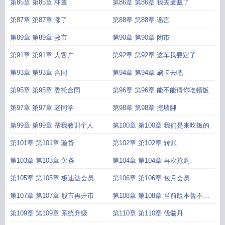
第85章 第85章 林董
第86章 第86章 我去遭贼了
第87章 第87章 涨了
第88章 第88章 谣言
第89章 第89章 救市
第90章 第90章 闭市
第91章 第91章 大客户
第92章 第92章 这车我要定了
第93章 第93章 合同
第94章 第94章 刷卡去吧
第95章 第95章 委托合同
第96章 第96章 能不能请你吃顿饭
第97章 第97章 老同学
第98章 第98章 挖墙脚
第99章 第99章 帮我教训个人
第100章 第100章 我们是来吃饭的
第101章 第101章 验货
第102章 第102章 转账
第103章 第103章 欠条
第104章 第104章 再次抢购
第105章 第105章 极速达会员
第106章 第106章 包月会员
第107章 第107章 股市再开市
第108章 第108章 当前版本暂不支
持购买此类物品
第109章 第109章 系统升级
第110章 第110章 伐髓丹