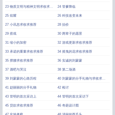
23 物质文明与精神文明求收求推
24 管爹降临
荐
25 炫耀
26 科技改变未来
27 小讯息求收求推荐
28 抬价
29 搭戏
30 两辈子的愿景
31 缩小的加密
32 游戏更新求收求推荐
33 承诺的重量求收求推荐
34 摇曳的花求收求推荐
35 撑腰求收求推荐
36 实诚的刘蒙蒙
37 酒吧与哭泣
38 第二场酒
39 刘蒙蒙的心路历程
40 刘蒙蒙的分手礼物与求收求推
荐
41 赵丽丽的分手礼物
42 检讨
43 管明的首次采访上
44 管明的首次采访下
45 贷款求收求推荐
46 奇葩设计图
47 实地考察
48 清闲的西瓜头