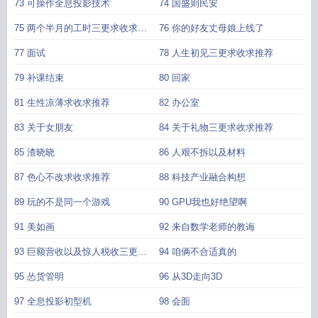
73 可操作全息投影技术
74 国盛则民安
75 两个半月的工时三更求收求推
76 你的好友丈母娘上线了
荐
77 面试
78 人生初见三更求收求推荐
79 补课结束
80 回家
81 生性凉薄求收求推荐
82 办公室
83 关于女朋友
84 关于礼物三更求收求推荐
85 渣晓晓
86 人艰不拆以及材料
87 色心不改求收求推荐
88 科技产业融合构想
89 玩的不是同一个游戏
90 GPU我也好绝望啊
91 美如画
92 来自数学老师的教诲
93 巨额营收以及惊人税收三更求
94 咱俩不合适真的
收求推荐
95 怂货管明
96 从3D走向3D
97 全息投影初型机
98 会面