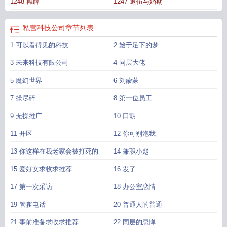
1248 摊牌
1247 退伍与婚期
私营科技公司
章节列表
1 可以看得见的科技
2 始于足下的梦
3 未来科技有限公司
4 同层大佬
5 魔幻世界
6 刘蒙蒙
7 操尽碎
8 第一位员工
9 无操推广
10 口胡
11 开区
12 你可别泡我
13 你这样在我老家会被打死的
14 兼职小赵
15 爱好女求收求推荐
16 发了
17 第一次采访
18 办公室恋情
19 管爹电话
20 普通人的普通
21 事前准备求收求推荐
22 同层的忌惮