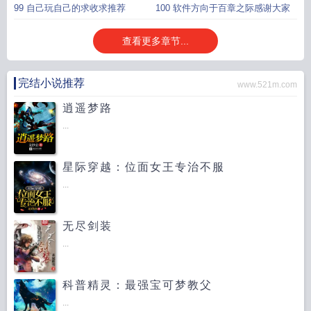
99 自己玩自己的求收求推荐
100 软件方向于百章之际感谢大家
查看更多章节...
完结小说推荐
www.521m.com
逍遥梦路
...
星际穿越：位面女王专治不服
...
无尽剑装
...
科普精灵：最强宝可梦教父
...