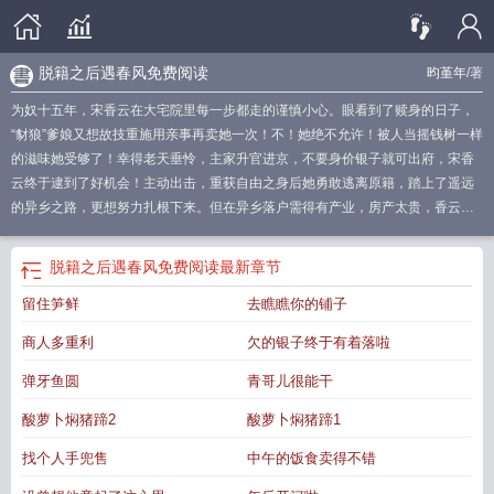
脱籍之后遇春风免费阅读
昀堇年
/著
为奴十五年，宋香云在大宅院里每一步都走的谨慎小心。眼看到了赎身的日子，
“豺狼”爹娘又想故技重施用亲事再卖她一次！不！她绝不允许！被人当摇钱树一样
的滋味她受够了！幸得老天垂怜，主家升官进京，不要身价银子就可出府，宋香
云终于逮到了好机会！主动出击，重获自由之身后她勇敢逃离原籍，踏上了遥远
的异乡之路，更想努力扎根下来。但在异乡落户需得有产业，房产太贵，香云只
能选择置办田产。捉襟见肘的她为了买上三亩良田，只得拼命挣钱，做吃食、摆
摊、打络子，一时都不敢松懈。挣命般努力了一年，终于成功在异乡落下户籍！
脱籍之后遇春风免费阅读
最新章节
可，买了地，落下户籍后身上银钱又空了，香云再次撸起袖子加油干。除了三亩
留住笋鲜
去瞧瞧你的铺子
地，她还想拥有属于自己的屋子和铺子，田地能再多来些就更好啦！为了早日过
上好吃好喝的快活日子，她盘下了脚店、见缝插针钻研各式各样的络子，每天都
商人多重利
欠的银子终于有着落啦
乐呵呵地努力活着！只是，慢慢地，当初愿意为她这个初来异乡的浮寄户做担保
的秀才房东怎么看她的眼神越来越亮？不仅如此，有什么好吃的、好用的、好玩
弹牙鱼圆
青哥儿很能干
的，通通都送来给她，更是帮了她很多很
酸萝卜焖猪蹄2
酸萝卜焖猪蹄1
多………………………………………………………………………………周文晏十
几岁便中了秀才，本以为自己乃文曲星下凡，亲人相继离世后，他人生的唯一念
找个人手兜售
中午的饭食卖得不错
想便是高中！然，这一念想却如执念一般困住了他，并且，这一困就是快二十