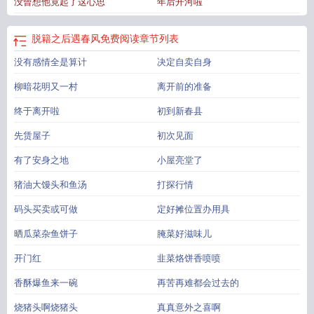
没曾想他竟起了这心思
年后开河啦
年。屡次落第，他的世界只剩下了黯淡无光，直到那个像太阳一样勇敢拼命活着
的女孩闯入了他的地界。是那个叫香云的女子，让周文晏醒悟，原来人生不止高
中一条路可走，走出那一方天地，也可以活得万般精彩！后来的后来……周文
脱籍之后遇春风免费阅读
章节列表
晏：“香云姑娘，你做的饭食滋味儿真好！香云姑娘，你打的络子精巧又别致！香
没有感情全是算计
决定自卖自身
云姑娘，你……你长得还好看！”宋香云很无奈：“先生，有话不妨直言？”周文晏
有些不好意思：“我……我有一方小院还有几亩薄地，虽然年纪大了点，可我有营
柳暗花明又一村
离开前的准备
生能挣钱，还会教书、写诉状，我想……想跟你一起过日子!”PS:本文架空朝代男
女主后期双向奔赴He种田市井经营文文章慢热温馨文中美食取自《随园食单》
终于离开啦
初到新春县
《齐民要术》等古籍
脱籍从良
脱籍什么意思
脱籍之后遇春风免费阅读
脱籍手
先赁屋子
初次见面
续
脱籍之后遇春风txt
脱籍之后遇春风 昀堇年
脱籍之后遇春风TXT
脱籍之后遇
春风沈南汐免费阅读
什么叫脱籍
脱籍之后遇春风沈南汐
脱籍从良是什么意
有了安身之地
小屋亮堂了
思
古时候脱籍是什么意思
猪油大馒头和鱼汤
打探行情
码头买卖或可做
定好摊位置办用具
晒瓜菜杂鱼饼子
腌菜好滋味儿
开门红
韭菜烙饼香喷喷
香酥爆鱼来一碗
再苦再难都会过去的
烧猪头啊烧猪头
真真意外之喜啊