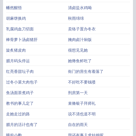
幡然醒悟
清卤盐水鸡呦
胡麻饼换鸡
秋雨绵绵
乳腐鸡血刀切面
卖络子置办冬衣
棒骨萝卜汤卤猪肝
腌肉卤汁焖饭
旋炙猪皮肉
很想见见她
腊月码头停运
她馋鱼鲊吃了
红亮香甜坛子肉
衙门的营生有着落了
过冬小菜大肉包子
不好吃不要钱喽
鱼汤面茶煮鸡子
刑房第一天
教书的事儿定了
束脩银子拜师礼
走她走过的路
说不清也道不明
腊月的活计也有了
自在的雨天
睡前小酌
我还有事儿求姑娘呢