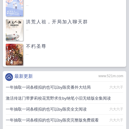
...
洪荒人祖，开局加入聊天群
...
不朽圣尊
...
最新更新
www.521m.com
一年抽取一词条模拟的也可以by陈奕番外大结局
六大六子
激活传送门带萝莉校花荒野求生by纳笔小旧无错版全集阅读
一年抽取一词条模拟的也可以by陈奕全文阅读
纳笔小旧
六大六子
一年抽取一词条模拟的也可以by陈奕完整版免费观看
六大六子