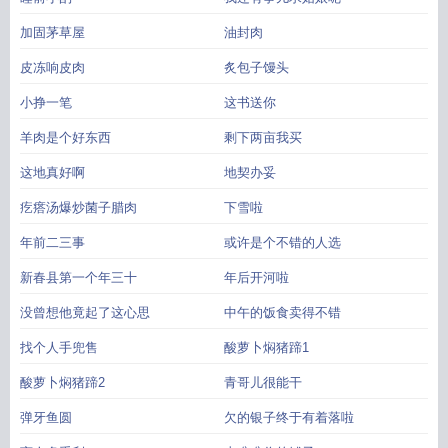
加固茅草屋
油封肉
皮冻响皮肉
炙包子馒头
小挣一笔
这书送你
羊肉是个好东西
剩下两亩我买
这地真好啊
地契办妥
疙瘩汤爆炒菌子腊肉
下雪啦
年前二三事
或许是个不错的人选
新春县第一个年三十
年后开河啦
没曾想他竟起了这心思
中午的饭食卖得不错
找个人手兜售
酸萝卜焖猪蹄1
酸萝卜焖猪蹄2
青哥儿很能干
弹牙鱼圆
欠的银子终于有着落啦