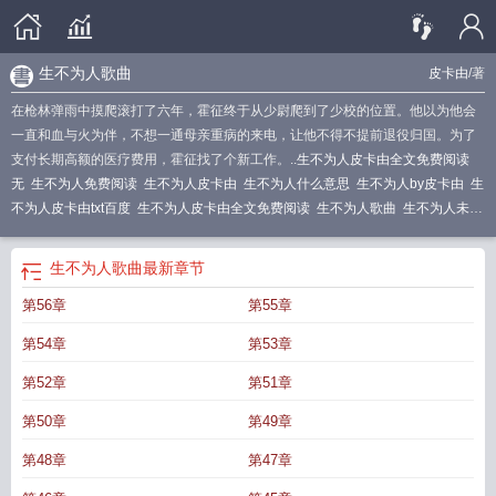
生不为人歌曲
皮卡由
/著
在枪林弹雨中摸爬滚打了六年，霍征终于从少尉爬到了少校的位置。他以为他会
一直和血与火为伴，不想一通母亲重病的来电，让他不得不提前退役归国。为了
支付长期高额的医疗费用，霍征找了个新工作。..
生不为人皮卡由全文免费阅读
无
生不为人免费阅读
生不为人皮卡由
生不为人什么意思
生不为人by皮卡由
生
不为人皮卡由txt百度
生不为人皮卡由全文免费阅读
生不为人歌曲
生不为人未删
减皮卡TXT
生不为人长佩
生不为人by
生为人却不为人枉为人
生不为人皮卡由
百度
生不为人杰死亦为鬼雄
生不为人皮卡由txt
生不为人txt
生不为人皮卡由笔
生不为人歌曲
最新章节
趣阁
死不为鬼
第56章
第55章
第54章
第53章
第52章
第51章
第50章
第49章
第48章
第47章