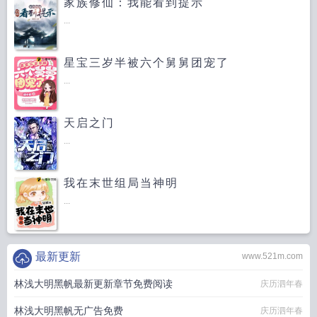
家族修仙：我能看到提示
...
星宝三岁半被六个舅舅团宠了
...
天启之门
...
我在末世组局当神明
...
最新更新
www.521m.com
林浅大明黑帆最新更新章节免费阅读
庆历泗年春
林浅大明黑帆无广告免费
庆历泗年春