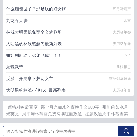
什么痴傻世子？那是朕的好女婿！
五月听雨声
九龙吞天诀
太古
林浅大明黑帆免费全文笔趣阁
庆历泗年春
大明黑帆林浅笔趣阁最新列表
庆历泗年春
姐姐别乱动，弟弟已成年了！
卜了
龙魂武帝
几枝相思
反派：开局拿下萝莉女主
雪至剑落归途
大明黑帆林浅小说TXT最新列表
庆历泗年春
虐错对象后百度
那个月光如水的夜晚作文600字
那时的如水月
光英文
周平与林慕雪免费阅读红颜政道
红颜政道周平林慕雪第
756章
我的绝色双胞胎女儿
扮演魔王的psp游戏
开局孤儿被总
裁领养的
我的绝色总裁老婆双胞胎
周平林慕雪正版全文阅读
那
月光如水的夜晚阅读
但抽象版篱笆好文学
开局孤儿院有系统的