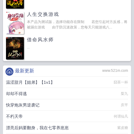
人生交换游戏
本产品为测试版，选择功能存在限制 若您引起对方反感，将
被踢出游戏 由于防沉迷政策，您每天只能游戏八...
借命风水师
...
最新更新
www.521m.com
温涩甜月【姐弟】【1v1】
囧茶一杯
却却不得逃
梨九
快穿炮灰男逆袭记
庆平
不朽天帝
何谓仙凡
漂亮后妈要翻身，我在七零养崽崽
紫皮糖