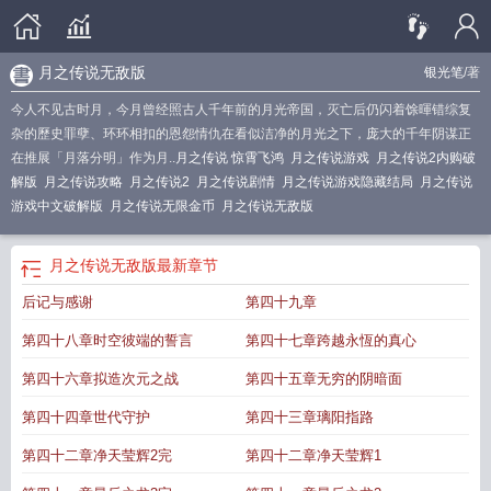
月之传说无敌版
银光笔
/著
今人不见古时月，今月曾经照古人千年前的月光帝国，灭亡后仍闪着馀暉错综复
杂的歷史罪孽、环环相扣的恩怨情仇在看似洁净的月光之下，庞大的千年阴谋正
在推展「月落分明」作为月..
月之传说 惊霄飞鸿
月之传说游戏
月之传说2内购破
解版
月之传说攻略
月之传说2
月之传说剧情
月之传说游戏隐藏结局
月之传说
游戏中文破解版
月之传说无限金币
月之传说无敌版
月之传说无敌版
最新章节
后记与感谢
第四十九章
第四十八章时空彼端的誓言
第四十七章跨越永恆的真心
第四十六章拟造次元之战
第四十五章无穷的阴暗面
第四十四章世代守护
第四十三章璃阳指路
第四十二章净天莹辉2完
第四十二章净天莹辉1