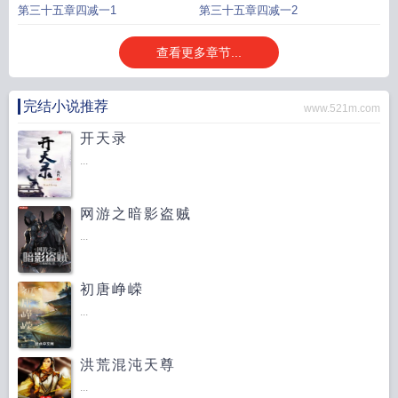
第三十五章四减一1
第三十五章四减一2
查看更多章节...
完结小说推荐
www.521m.com
开天录
...
网游之暗影盗贼
...
初唐峥嵘
...
洪荒混沌天尊
...