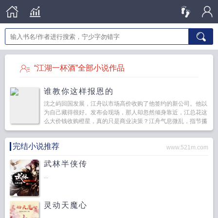
“江湖一杯酒”全部小说作品
谁教你这样报恩的
沈之屿回国发展，江舟以市场高价收购了他签约的新公司。他以
为自己藏得很好。发布会现场，那人却忽然倾身靠近，江总花这
么大价钱收购橙星，真的只是商业决策？江舟气息微乱，指节攥
得发白，仍硬撑...
完结小说推荐
www.521m.com
武林半侠传
...
灵动天魔心
...