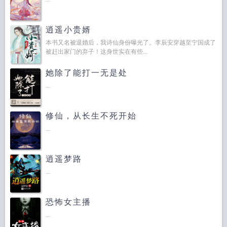
逍遥小贵婿
本书又名被退婚后，我诗仙身份曝光了。李辰安穿越至宁国成了
被赶出家门的弃子！这身世实在有些...
她除了能打一无是处
...
修仙，从长生不死开始
...
逍遥梦路
...
恐怖女主播
...