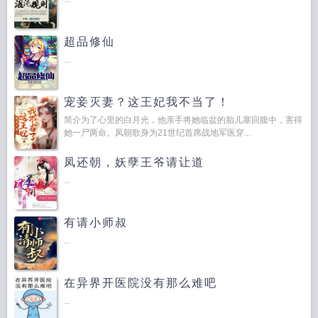
超品修仙
...
宠妾灭妻？这王妃我不当了！
简介为了心里的白月光，他亲手将她临盆的胎儿塞回腹中，害得
她一尸两命。凤朝歌身为21世纪首席战地军医穿...
凤还朝，妖孽王爷请让道
...
有请小师叔
...
在异界开医院没有那么难吧
...