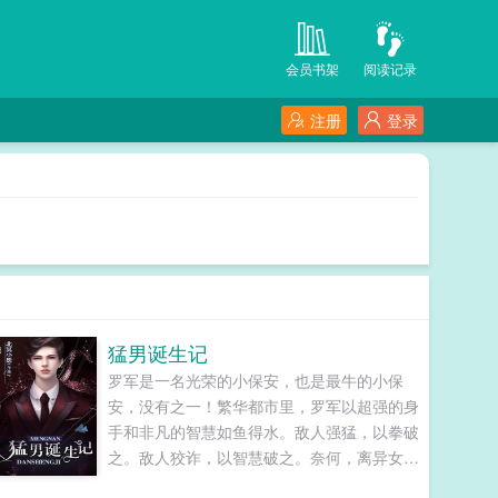
会员书架
阅读记录
注册
登录
猛男诞生记
罗军是一名光荣的小保安，也是最牛的小保
安，没有之一！繁华都市里，罗军以超强的身
手和非凡的智慧如鱼得水。敌人强猛，以拳破
之。敌人狡诈，以智慧破之。奈何，离异女业
主的美丽成熟，冰山总裁妹妹智慧无双，警花