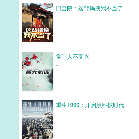
四合院：这背锅侠我不当了
...
掌门人不高兴
...
重生1999：开启黑科技时代
...