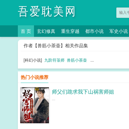
吾爱耽美网
首 页
玄幻修真
重生穿越
都市小说
军史小说
作者【兽筋小茶壶】相关作品集
[科幻小说]
九阶符箓师
兽筋小茶壶
...
热门小说推荐
师父们跪求我下山祸害师姐
...