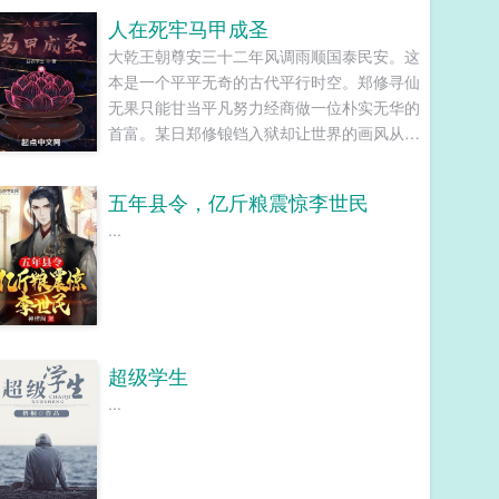
妹妹的英姿飒爽，她们所交织的情网袭杀而来
人在死牢马甲成圣
时，罗军的拳与智慧都失去了作用？万丈红
大乾王朝尊安三十二年风调雨顺国泰民安。这
尘，我破不开！...
本是一个平平无奇的古代平行时空。郑修寻仙
无果只能甘当平凡努力经商做一位朴实无华的
首富。某日郑修锒铛入狱却让世界的画风从此
拐了一个大大的急转弯。（本书别名我真不是
狱霸我成首富了金手指才来）已有完本400万
五年县令，亿斤粮震惊李世民
字大精品无限流作品无限神座人品坚挺放心收
...
藏。...
超级学生
...