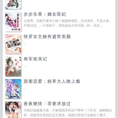
步步生香：嫡女医妃
火柴男，也敢不要本小姐？她凝眸嘲笑，为夫体壮，不是火柴，
不然试试。一个病秧子，竟然如此大言不惭，好，试试...
快穿女主她有盛世美颜
...
将军抢亲记
...
甜蜜恋爱：校草大人吻上瘾
...
夜夜燃情：罪妻求放过
代替以薇嫁秦天翼，不嫁我就弄死这个孽种！三年后，她刚刚出
狱，就被亲生爸妈以宝宝要挟，逼她代替假千金嫁给个傻子...