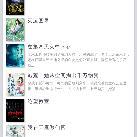
...
灭运图录
...
在第四天灾中幸存
土木工程师转生到了魔幻大陆，悲惨的成了一名木土水系术士，
还在怀疑自己大地之熊的血统是何处而来时，隔壁天选之子召
唤...
逃荒：她从空间掏出千万物资
穿成丫鬟不可怕，可怕的是她刚穿来，就要跟着便宜相公去逃
难，朱珠心里慌得一批。为了活下去，不被抛弃，她紧...
绝望教室
...
我在天庭做仙官
...