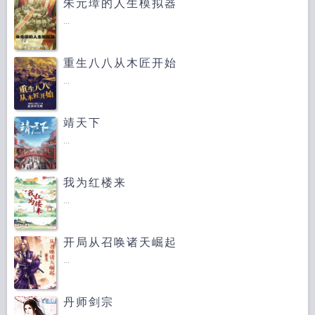
朱元璋的人生模拟器
...
重生八八从木匠开始
...
靖天下
...
我为红楼来
...
开局从召唤诸天崛起
...
丹师剑宗