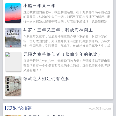
小船三年又三年
这是我爱他的第七年，我想和他结婚。在十九岁那个高考后动荡
的夏天里，林以然失去了一切，却遇到了同在深渊下的邱行。邱
行一次次把她从绝境中带出来，尽管他不爱说话，总是显得冷
漠。卡车逃亡一样奔驰在路上，遥遥...
斗罗：三年又三年，我成海神阁主
斗罗三年又三年，我成海神阁主简介魂斗罗的爹，封號斗罗的
爷，富可敌国的家，周瑞直呼从未有过如此美妙的开局。万年大
计，帝国战爭，学院爭霸，那咋了。他就想好好的享受人生，成
为封號斗罗作威作福。直到那一天，家族密室之內，周瑞看著
无限之禽兽修仙者（修仙少年的艳途）
面...
身处于荒野之外的少年，觉醒轮回的力量！所谓秘境似乎跟电影
有关？看着一个个挺着西瓜肚的少女熟妇，沈全觉得这个世界越
来越有趣了！...
综武之大姐姐们有点多
...
完结小说推荐
www.521m.com